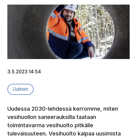
3.5.2023 14:54
Artikkelityyppi:
Uutinen
Uudessa 2030-lehdessä kerromme, miten
vesihuollon saneerauksilla taataan
toimintavarma vesihuolto pitkälle
tulevaisuuteen. Vesihuolto kaipaa uusimista