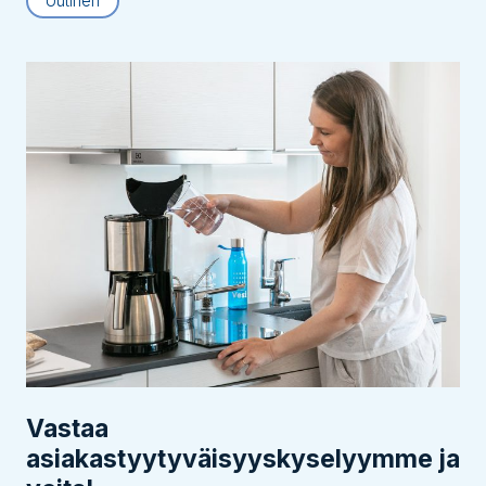
Uutinen
Vastaa
asiakastyytyväisyyskyselyymme ja