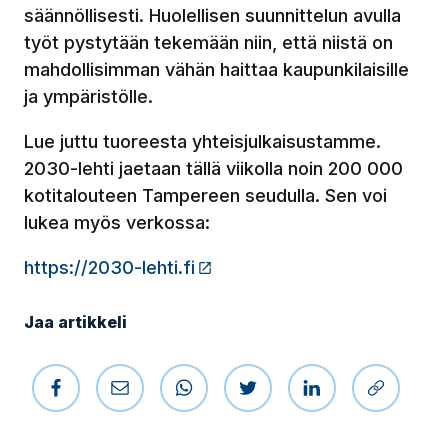
säännöllisesti. Huolellisen suunnittelun avulla
työt pystytään tekemään niin, että niistä on
mahdollisimman vähän haittaa kaupunkilaisille
ja ympäristölle.
Lue juttu tuoreesta yhteisjulkaisustamme.
2030-lehti jaetaan tällä viikolla noin 200 000
kotitalouteen Tampereen seudulla. Sen voi
lukea myös verkossa:
https://2030-lehti.fi
(Linkki vie ulkopuoliselle siv
Jaa artikkeli
Jaa Facebookissa
Jaa sähköpostilla
Jaa WhatsAppissa
Jaa Twitterissä
Jaa LinkedIniss
Kopioi li