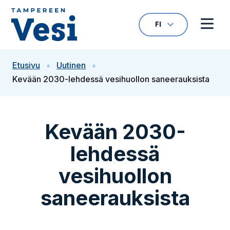
Siirry sisältöön
FI
VALITTU KIELI: S
Avaa kielivalikk
Avaa 
Siirry etusivulle
Etusivu
Uutinen
Kevään 2030-lehdessä vesihuollon saneerauksista
Kevään 2030-
lehdessä
vesihuollon
saneerauksista