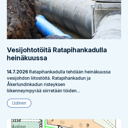
Vesijohtotöitä Ratapihankadulla
heinäkuussa
14.7.2026
Ratapihankadulla tehdään heinäkuussa
vesijohdon liitostöitä. Ratapihankadun ja
Åkerlundinkadun risteyksen
liikenneympyrää siirretään töiden...
Uutinen