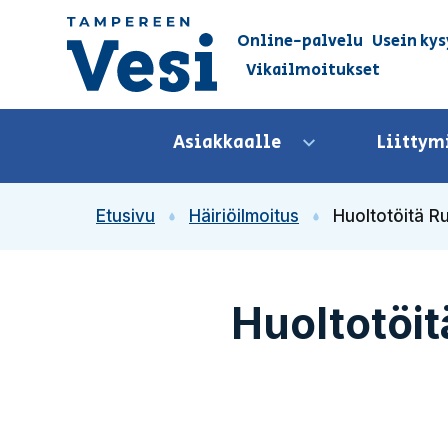
Siirry sisältöön
Online-palvelu
Usein kys
Vikailmoitukset
Siirry etusivulle
Asiakkaalle
Liittym
Avaa valikko
Etusivu
Häiriöilmoitus
Huoltotöitä Ru
Huoltotöi