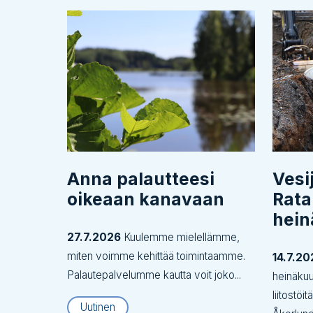
Anna palautteesi
Vesi
oikeaan kanavaan
Rata
hei
27.7.2026
Kuulemme mielellämme,
miten voimme kehittää toimintaamme.
14.7.20
Palautepalvelumme kautta voit joko...
heinäku
liitostöi
Uutinen