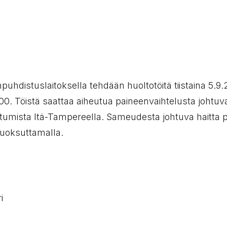
yppi:
uhdistuslaitoksella tehdään huoltotöitä tiistaina 5.9
.00. Töistä saattaa aiheutua paineenvaihtelusta johtuva
mista Itä-Tampereella. Sameudesta johtuva haitta p
juoksuttamalla.
i