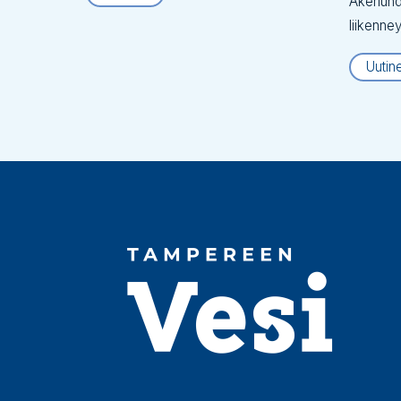
Åkerlund
liikenne
Uutin