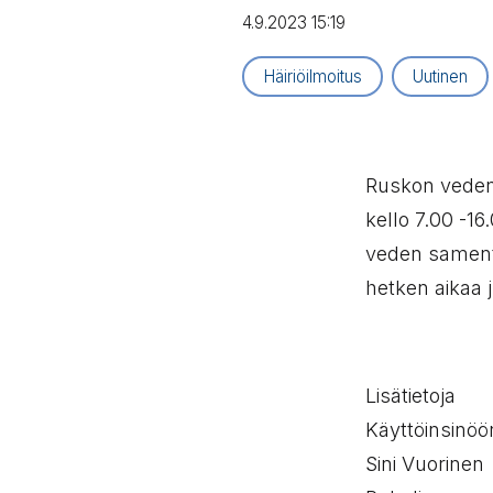
4.9.2023 15:19
Artikkelityyppi:
Häiriöilmoitus
Artikkelity
Uutinen
Ruskon vedenp
kello 7.00 -16
veden samentu
hetken aikaa 
Lisätietoja
Käyttöinsinöör
Sini Vuorinen