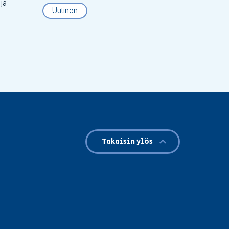
 ja
Uutinen
Takaisin ylös