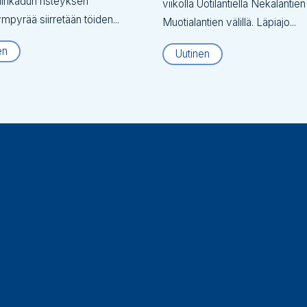
inkadun risteyksen
viikolla Uotilantiellä Nekalantien
ympyrää siirretään töiden...
Muotialantien välillä. Läpiajo...
en
Uutinen