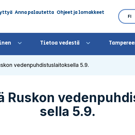
yttyä
Anna palautetta
Ohjeet ja lomakkeet
FI
inen
Tietoa vedestä
Tamperee
Avaa valikko
Avaa valikko
skon vedenpuhdistuslaitok­sella 5.9.
tä Ruskon vedenpuhdis
sella 5.9.