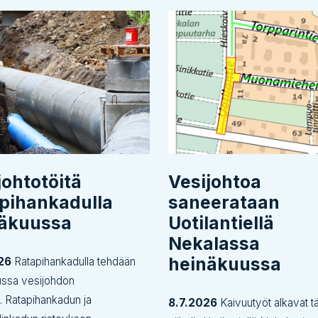
johtotöitä
Vesijohtoa
pihankadulla
saneerataan
näkuussa
Uotilantiellä
Nekalassa
heinäkuussa
26
Ratapihankadulla tehdään
ussa vesijohdon
tä. Ratapihankadun ja
8.7.2026
Kaivuutyöt alkavat tä