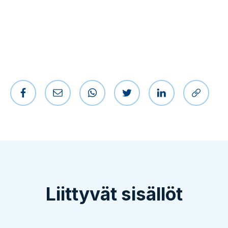
Jaa Facebookissa
Jaa sähköpostilla
Jaa WhatsAppissa
Jaa Twitterissä
Jaa LinkedIniss
Kopioi l
Liittyvät sisällöt