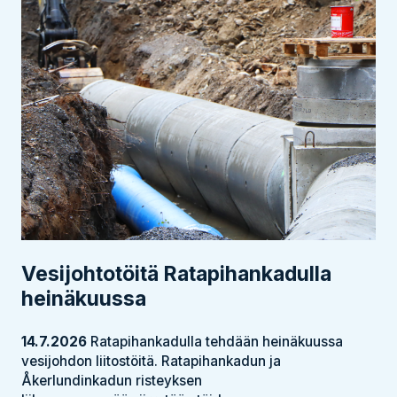
Vesijohtotöitä Ratapihankadulla
heinäkuussa
14.7.2026
Ratapihankadulla tehdään heinäkuussa
vesijohdon liitostöitä. Ratapihankadun ja
Åkerlundinkadun risteyksen