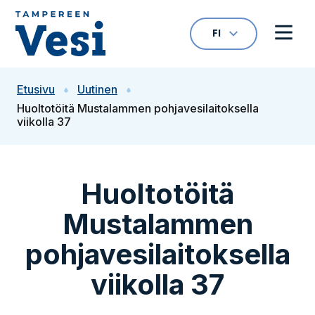
Siirry sisältöön
FI
VALITTU KIELI: S
Avaa kielivalikk
Avaa 
Siirry etusivulle
Etusivu
Uutinen
Huoltotöitä Mustalammen pohjavesilaitoksella
viikolla 37
Huoltotöitä
Mustalammen
pohjavesilaitoksella
viikolla 37