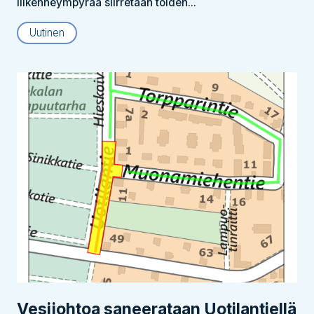
liikenneympyrää siirretään töiden...
Uutinen
Vesijohtoa saneerataan Uotilantiellä