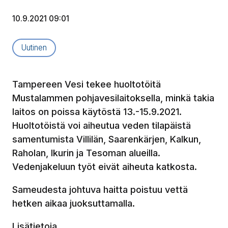
10.9.2021 09:01
Artikkelityyppi:
Uutinen
Tampereen Vesi tekee huoltotöitä
Mustalammen pohjavesilaitoksella, minkä takia
laitos on poissa käytöstä 13.-15.9.2021.
Huoltotöistä voi aiheutua veden tilapäistä
samentumista Villilän, Saarenkärjen, Kalkun,
Raholan, Ikurin ja Tesoman alueilla.
Vedenjakeluun työt eivät aiheuta katkosta.
Sameudesta johtuva haitta poistuu vettä
hetken aikaa juoksuttamalla.
Lisätietoja