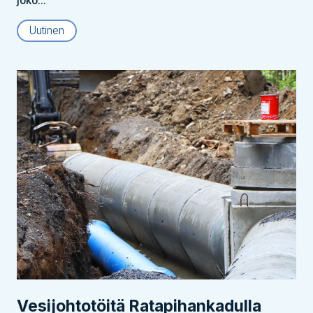
joko...
Uutinen
Vesijohtotöitä Ratapihankadulla