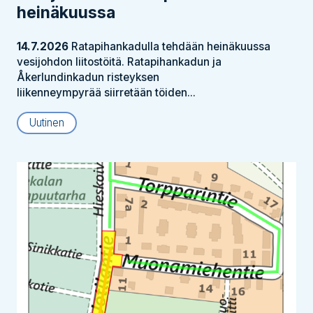
heinäkuussa
14.7.2026
Ratapihankadulla tehdään heinäkuussa
vesijohdon liitostöitä. Ratapihankadun ja
Åkerlundinkadun risteyksen
liikenneympyrää siirretään töiden...
Uutinen