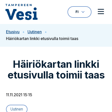
Siirry sisältöön
FI
VALITTU KIELI: S
Avaa kielivalikk
Avaa 
Siirry etusivulle
Etusivu
Uutinen
Häiriökartan linkki etusivulla toimii taas
Häiriökartan linkki
etusivulla toimii taas
11.11.2021 15:15
Artikkelityyppi:
Uutinen