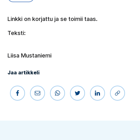
Linkki on korjattu ja se toimii taas.
Teksti:
Liisa Mustaniemi
Jaa artikkeli
Jaa Facebookissa
Jaa sähköpostilla
Jaa WhatsAppissa
Jaa Twitterissä
Jaa LinkedIniss
Kopioi li