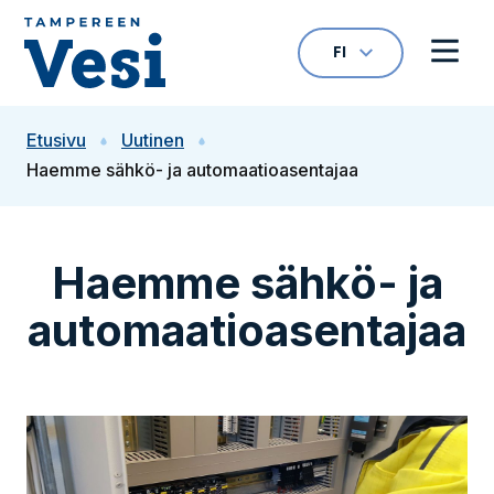
Siirry sisältöön
FI
VALITTU KIELI: S
Avaa kielivalikk
Avaa 
Siirry etusivulle
Etusivu
Uutinen
Haemme sähkö- ja automaatioasentajaa
Haemme sähkö- ja
automaatioasentajaa