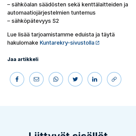
– sähköalan säädösten sekä kenttälaitteiden ja
automaatiojärjestelmien tuntemus
– sähköpätevyys S2
Lue lisää tarjoamistamme eduista ja täytä
hakulomake
Kuntarekry-sivustolla
(Linkki vie ulk
Jaa artikkeli
Jaa Facebookissa
Jaa sähköpostilla
Jaa WhatsAppissa
Jaa Twitterissä
Jaa LinkedIniss
Kopioi li
Liittyvät sisällöt