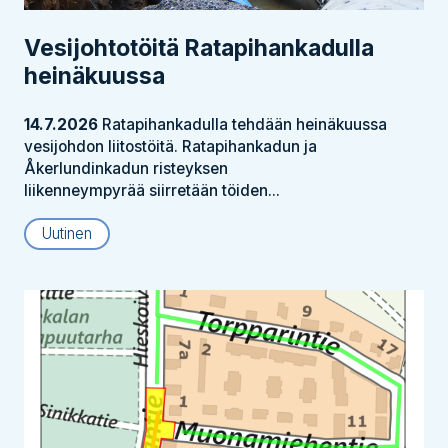
Vesijohtotöitä Ratapihankadulla
heinäkuussa
14.7.2026
Ratapihankadulla tehdään heinäkuussa
vesijohdon liitostöitä. Ratapihankadun ja
Åkerlundinkadun risteyksen
liikenneympyrää siirretään töiden...
Uutinen