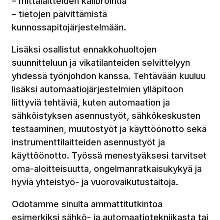
– mittalaitteiden kalibrointia
– tietojen päivittämistä
kunnossapitojärjestelmään.
Lisäksi osallistut ennakkohuoltojen
suunnitteluun ja vikatilanteiden selvittelyyn
yhdessä työnjohdon kanssa. Tehtävään kuuluu
lisäksi automaatiojärjestelmien ylläpitoon
liittyviä tehtäviä, kuten automaation ja
sähköistyksen asennustyöt, sähkökeskusten
testaaminen, muutostyöt ja käyttöönotto sekä
instrumenttilaitteiden asennustyöt ja
käyttöönotto. Työssä menestyäksesi tarvitset
oma-aloitteisuutta, ongelmanratkaisukykyä ja
hyviä yhteistyö- ja vuorovaikutustaitoja.
Odotamme sinulta ammattitutkintoa
esimerkiksi sähkö- ja automaatiotekniikasta tai