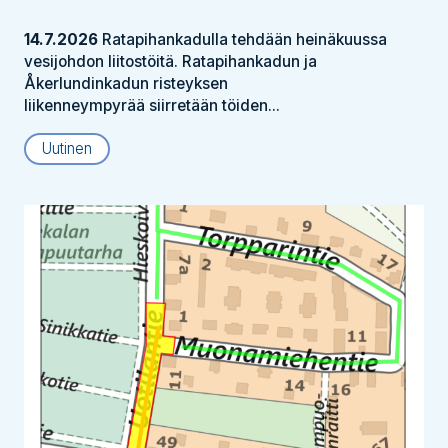
14.7.2026
Ratapihankadulla tehdään heinäkuussa
vesijohdon liitostöitä. Ratapihankadun ja
Åkerlundinkadun risteyksen
liikenneympyrää siirretään töiden...
Uutinen