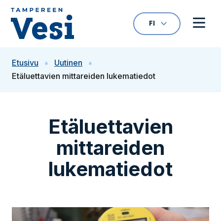
Siirry sisältöön
FI
VALITTU KIELI: S
Avaa kielivalikk
Avaa 
Siirry etusivulle
Etusivu
Uutinen
Etäluettavien mittareiden lukematiedot
Etäluettavien
mittareiden
lukematiedot