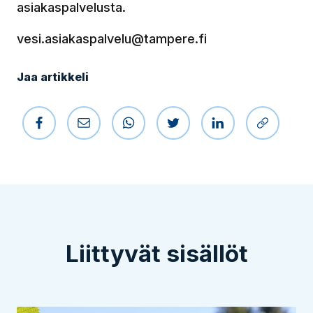
asiakaspalvelusta.
vesi.asiakaspalvelu@tampere.fi
Jaa artikkeli
Jaa Facebookissa
Jaa sähköpostilla
Jaa WhatsAppissa
Jaa Twitterissä
Jaa LinkedIniss
Kopioi li
Liittyvät sisällöt