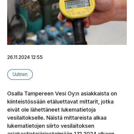
26.11.2024 12:55
Artikkelityyppi:
Uutinen
Osalla Tampereen Vesi Oy:n asiakkaista on
kiinteistössään etäluettavat mittarit, jotka
eivät ole lähettäneet lukematietoja
vesilaitokselle. Näistä mittareista alkaa
lukematietojen siirto vesilaitoksen
asiakastietojärjestelmään 1.12.2024 alkaen.