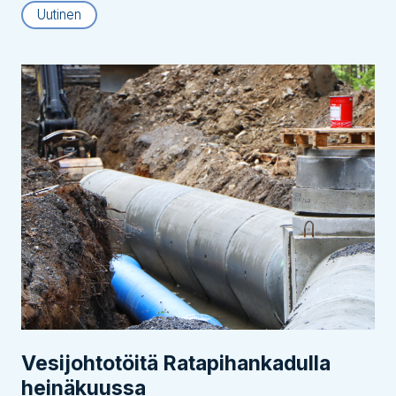
Uutinen
Vesijohtotöitä Ratapihankadulla
heinäkuussa