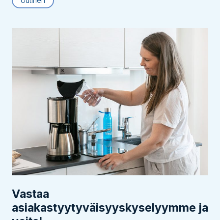
Uutinen
Vastaa
asiakastyytyväisyyskyselyymme ja