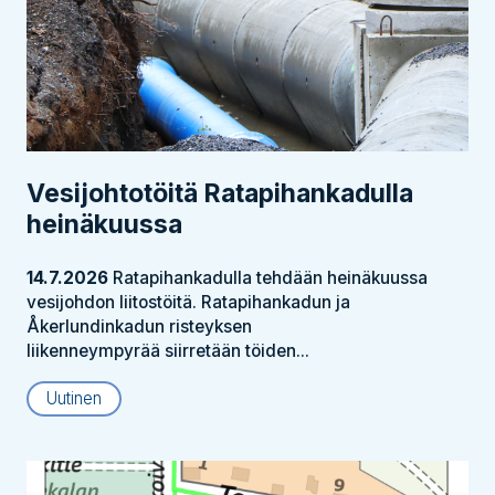
Vesijohtotöitä Ratapihankadulla
heinäkuussa
14.7.2026
Ratapihankadulla tehdään heinäkuussa
vesijohdon liitostöitä. Ratapihankadun ja
Åkerlundinkadun risteyksen
liikenneympyrää siirretään töiden...
Uutinen