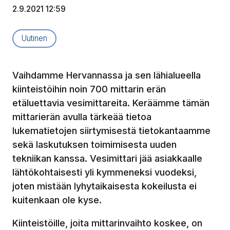
2.9.2021 12:59
Artikkelityyppi:
Uutinen
Vaihdamme Hervannassa ja sen lähialueella
kiinteistöihin noin 700 mittarin erän
etäluettavia vesimittareita. Keräämme tämän
mittarierän avulla tärkeää tietoa
lukematietojen siirtymisestä tietokantaamme
sekä laskutuksen toimimisesta uuden
tekniikan kanssa. Vesimittari jää asiakkaalle
lähtökohtaisesti yli kymmeneksi vuodeksi,
joten mistään lyhytaikaisesta kokeilusta ei
kuitenkaan ole kyse.
Kiinteistöille, joita mittarinvaihto koskee, on