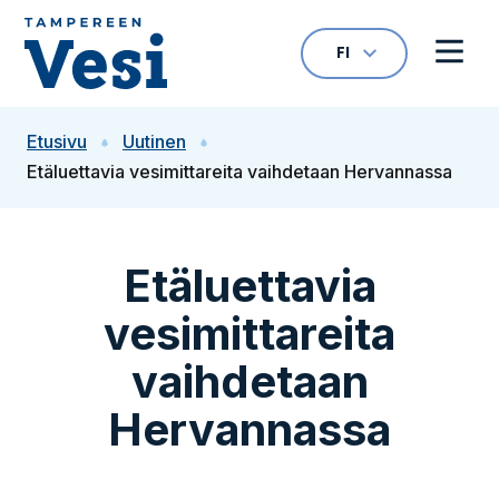
Siirry sisältöön
FI
VALITTU KIELI: S
Avaa kielivalikk
Avaa 
Siirry etusivulle
Etusivu
Uutinen
Etäluettavia vesimittareita vaihdetaan Hervannassa
Etäluettavia
vesimittareita
vaihdetaan
Hervannassa