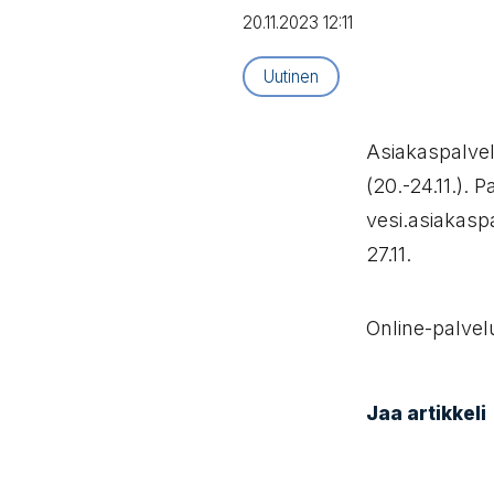
20.11.2023 12:11
Artikkelityyppi:
Uutinen
Asiakaspalvel
(20.-24.11.).
vesi.asiakasp
27.11.
Online-palvel
Jaa artikkeli