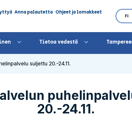
yttyä
Anna palautetta
Ohjeet ja lomakkeet
FI
inen
Tietoa vedestä
Tamperee
Avaa valikko
Avaa valikko
linpalvelu suljettu 20.-24.11.
lvelun puhelinpalvelu
20.-24.11.