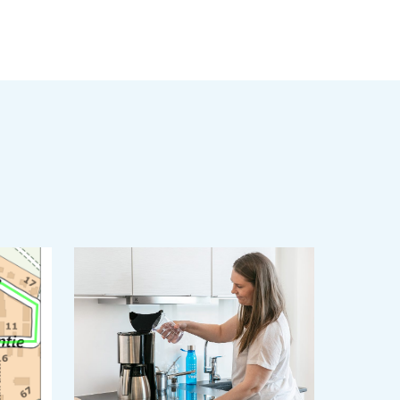
ä
inkki leikepöydälle