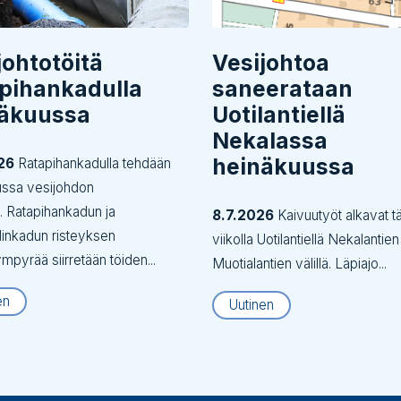
johtotöitä
Vesijohtoa
pihankadulla
saneerataan
näkuussa
Uotilantiellä
Nekalassa
heinäkuussa
26
Ratapihankadulla tehdään
ussa vesijohdon
tä. Ratapihankadun ja
8.7.2026
Kaivuutyöt alkavat tä
inkadun risteyksen
viikolla Uotilantiellä Nekalantien
ympyrää siirretään töiden...
Muotialantien välillä. Läpiajo...
en
Uutinen