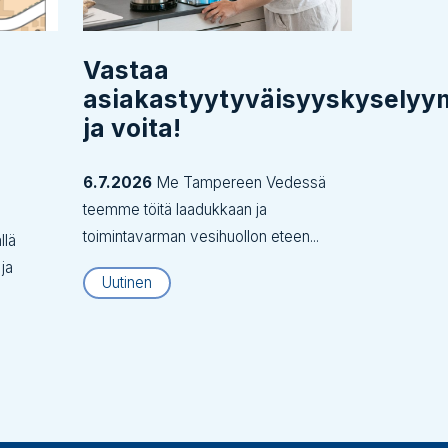
Vastaa
asiakastyytyväisyyskysely
ja voita!
6.7.2026
Me Tampereen Vedessä
teemme töitä laadukkaan ja
toimintavarman vesihuollon eteen...
llä
 ja
Uutinen