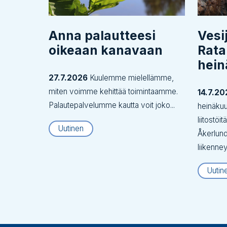
Anna palautteesi
Vesi
oikeaan kanavaan
Rata
hei
27.7.2026
Kuulemme mielellämme,
miten voimme kehittää toimintaamme.
14.7.20
Palautepalvelumme kautta voit joko...
heinäku
liitostöi
Uutinen
Åkerlund
liikenne
Uutin