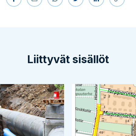
Jaa Facebookissa
Jaa sähköpostilla
Jaa WhatsAppissa
Jaa Twitterissä
Jaa LinkedIniss
Kopioi l
Liittyvät sisällöt