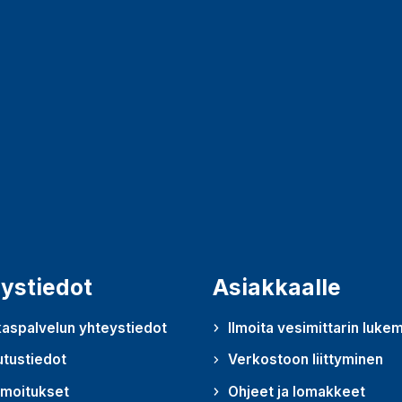
ystiedot
Asiakkaalle
aspalvelun yhteystiedot
Ilmoita vesimittarin luke
utustiedot
Verkostoon liittyminen
lmoitukset
Ohjeet ja lomakkeet