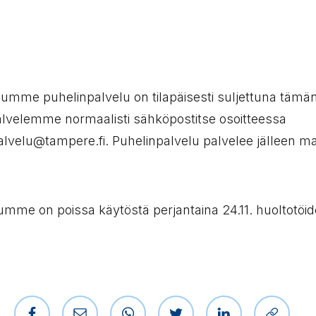
umme puhelinpalvelu on tilapäisesti suljettuna tämän
 Palvelemme normaalisti sähköpostitse osoitteessa
alvelu@tampere.fi. Puhelinpalvelu palvelee jälleen m
umme on poissa käytöstä perjantaina 24.11. huoltotöid