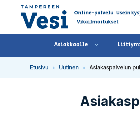
Siirry sisältöön
Online-palvelu
Usein kys
Vikailmoitukset
Siirry etusivulle
Asiakkaalle
Liittym
Avaa valikko
Etusivu
Uutinen
Asiakaspalvelun puhe
Asiakaspa