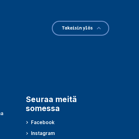
Takaisin ylös
Seuraa meitä
somessa
ma
Facebook
Instagram