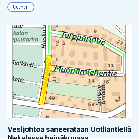
Uutinen
Vesijohtoa saneerataan Uotilantiellä
Nekalassa heinäkuussa