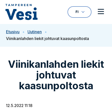
Siirry sisältöön
FI
VALITTU KIELI: S
Avaa kielivalikk
Avaa 
Siirry etusivulle
Etusivu
Uutinen
Viinikanlahden liekit johtuvat kaasunpoltosta
Viinikanlahden liekit
johtuvat
kaasunpoltosta
12.5.2022 11:18