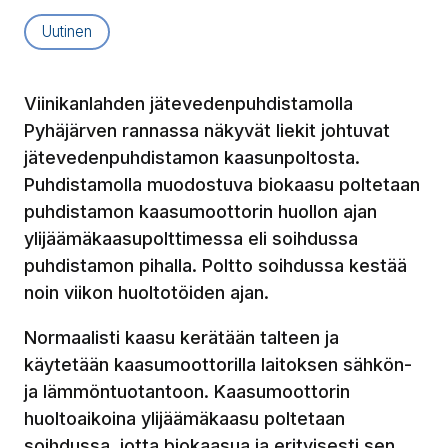
Artikkelityyppi:
Uutinen
Viinikanlahden jätevedenpuhdistamolla
Pyhäjärven rannassa näkyvät liekit johtuvat
jätevedenpuhdistamon kaasunpoltosta.
Puhdistamolla muodostuva biokaasu poltetaan
puhdistamon kaasumoottorin huollon ajan
ylijäämäkaasupolttimessa eli soihdussa
puhdistamon pihalla. Poltto soihdussa kestää
noin viikon huoltotöiden ajan.
Normaalisti kaasu kerätään talteen ja
käytetään kaasumoottorilla laitoksen sähkön-
ja lämmöntuotantoon. Kaasumoottorin
huoltoaikoina ylijäämäkaasu poltetaan
soihdussa, jotta biokaasua ja erityisesti sen