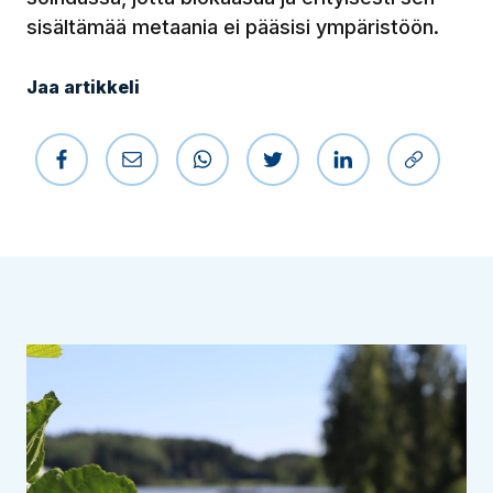
sisältämää metaania ei pääsisi ympäristöön.
Jaa artikkeli
Jaa Facebookissa
Jaa sähköpostilla
Jaa WhatsAppissa
Jaa Twitterissä
Jaa LinkedIniss
Kopioi li