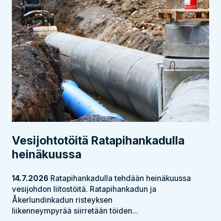
Vesijohtotöitä Ratapihankadulla
heinäkuussa
14.7.2026
Ratapihankadulla tehdään heinäkuussa
vesijohdon liitostöitä. Ratapihankadun ja
Åkerlundinkadun risteyksen
liikenneympyrää siirretään töiden...