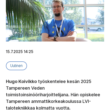
15.7.2025 14:25
Artikkelityyppi:
Uutinen
Hugo Koivikko
työskentelee kesän 2025
Tampereen Veden
toimistoinsinööriharjoittelijana. Hän opiskelee
Tampereen ammattikorkeakoulussa LVI-
talotekniikkaa kolmatta vuotta.