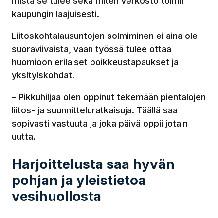
mistä se tulee sekä miten verkosto toimii
kaupungin laajuisesti.
Liitoskohtalausuntojen solmiminen ei aina ole
suoraviivaista, vaan työssä tulee ottaa
huomioon erilaiset poikkeustapaukset ja
yksityiskohdat.
– Pikkuhiljaa olen oppinut tekemään pientalojen
liitos- ja suunnitteluratkaisuja. Täällä saa
sopivasti vastuuta ja joka päivä oppii jotain
uutta.
Harjoittelusta saa hyvän
pohjan ja yleistietoa
vesihuollosta