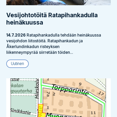
Vesijohtotöitä Ratapihankadulla
heinäkuussa
14.7.2026
Ratapihankadulla tehdään heinäkuussa
vesijohdon liitostöitä. Ratapihankadun ja
Åkerlundinkadun risteyksen
liikenneympyrää siirretään töiden...
Uutinen