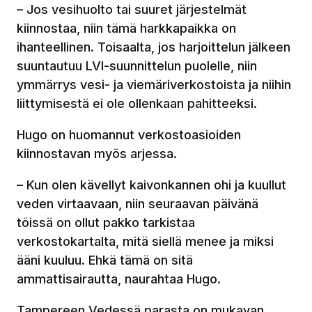
– Jos vesihuolto tai suuret järjestelmät
kiinnostaa, niin tämä harkkapaikka on
ihanteellinen. Toisaalta, jos harjoittelun jälkeen
suuntautuu LVI-suunnittelun puolelle, niin
ymmärrys vesi- ja viemäriverkostoista ja niihin
liittymisestä ei ole ollenkaan pahitteeksi.
Hugo on huomannut verkostoasioiden
kiinnostavan myös arjessa.
– Kun olen kävellyt kaivonkannen ohi ja kuullut
veden virtaavaan, niin seuraavan päivänä
töissä on ollut pakko tarkistaa
verkostokartalta, mitä siellä menee ja miksi
ääni kuuluu. Ehkä tämä on sitä
ammattisairautta, naurahtaa Hugo.
Tampereen Vedessä parasta on mukavan