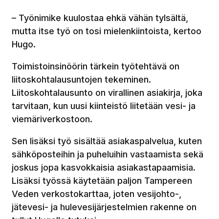
– Työnimike kuulostaa ehkä vähän tylsältä,
mutta itse työ on tosi mielenkiintoista, kertoo
Hugo.
Toimistoinsinöörin tärkein työtehtävä on
liitoskohtalausuntojen tekeminen.
Liitoskohtalausunto on virallinen asiakirja, joka
tarvitaan, kun uusi kiinteistö liitetään vesi- ja
viemäriverkostoon.
Sen lisäksi työ sisältää asiakaspalvelua, kuten
sähköposteihin ja puheluihin vastaamista sekä
joskus jopa kasvokkaisia asiakastapaamisia.
Lisäksi työssä käytetään paljon Tampereen
Veden verkostokarttaa, joten vesijohto-,
jätevesi- ja hulevesijärjestelmien rakenne on