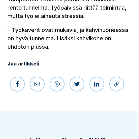
rento tunnelma. Työpäivissä riittää toimintaa,
mutta työ ei aiheuta stressiä.
– Työkaverit ovat mukavia, ja kahvihuoneessa
on hyvä tunnelma. Lisäksi kahvikone on
ehdoton plussa.
Jaa artikkeli
Jaa Facebookissa
Jaa sähköpostilla
Jaa WhatsAppissa
Jaa Twitterissä
Jaa LinkedIniss
Kopioi li