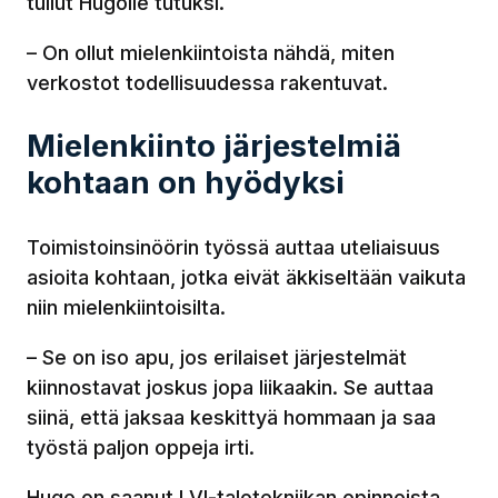
tullut Hugolle tutuksi.
– On ollut mielenkiintoista nähdä, miten
verkostot todellisuudessa rakentuvat.
Mielenkiinto järjestelmiä
kohtaan on hyödyksi
Toimistoinsinöörin työssä auttaa uteliaisuus
asioita kohtaan, jotka eivät äkkiseltään vaikuta
niin mielenkiintoisilta.
– Se on iso apu, jos erilaiset järjestelmät
kiinnostavat joskus jopa liikaakin. Se auttaa
siinä, että jaksaa keskittyä hommaan ja saa
työstä paljon oppeja irti.
Hugo on saanut LVI-talotekniikan opinnoista