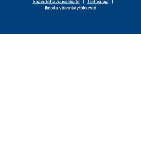
Saavutettavuusseloste
Tietosuoja
Ilmoita väärinkäytöksestä