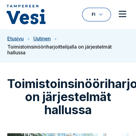
Siirry sisältöön
FI
VALITTU KIELI: S
Avaa kielivalikk
Avaa 
Siirry etusivulle
Etusivu
Uutinen
Toimistoinsinööriharjoittelijalla on järjestelmät
hallussa
Toimistoinsinööriharjoi
on järjestelmät
hallussa