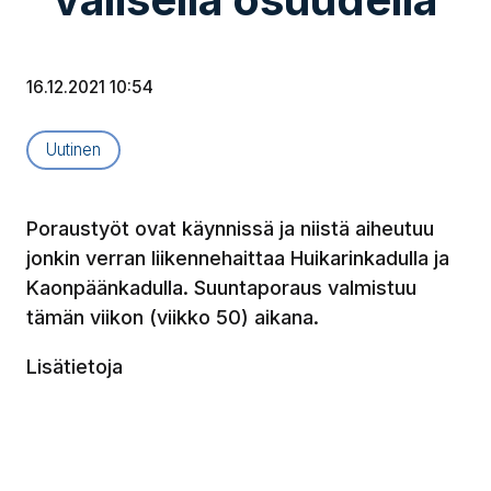
16.12.2021 10:54
Artikkelityyppi:
Uutinen
Poraustyöt ovat käynnissä ja niistä aiheutuu
jonkin verran liikennehaittaa Huikarinkadulla ja
Kaonpäänkadulla. Suuntaporaus valmistuu
tämän viikon (viikko 50) aikana.
Lisätietoja