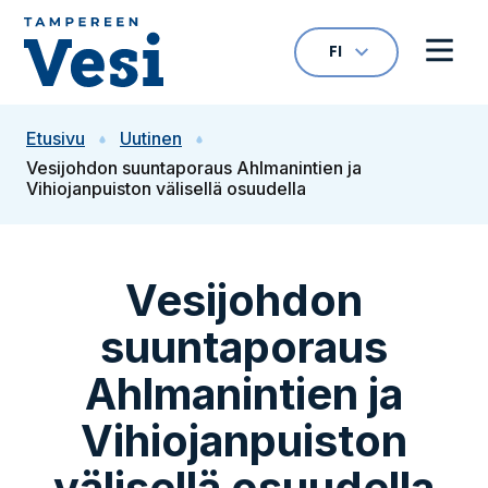
Siirry sisältöön
FI
VALITTU KIELI: S
Avaa kielivalikk
Avaa 
Siirry etusivulle
Etusivu
Uutinen
Vesijohdon suuntaporaus Ahlmanintien ja
Vihiojanpuiston välisellä osuudella
Vesijohdon
suuntaporaus
Ahlmanintien ja
Vihiojanpuiston
välisellä osuudella