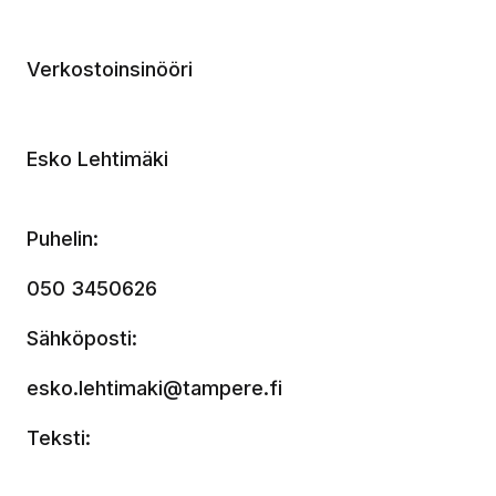
Verkostoinsinööri
Esko Lehtimäki
Puhelin:
050 3450626
Sähköposti:
esko.lehtimaki@tampere.fi
Teksti: