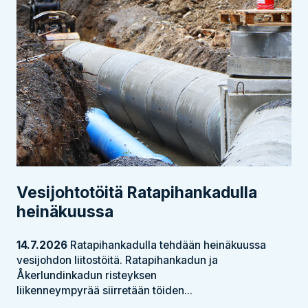
Vesijohtotöitä Ratapihankadulla
heinäkuussa
14.7.2026
Ratapihankadulla tehdään heinäkuussa
vesijohdon liitostöitä. Ratapihankadun ja
Åkerlundinkadun risteyksen
liikenneympyrää siirretään töiden...