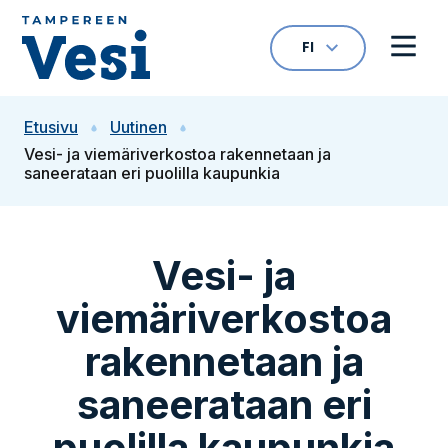
Siirry sisältöön
FI
VALITTU KIELI: S
Avaa kielivalikk
Avaa 
Siirry etusivulle
Etusivu
Uutinen
Vesi- ja viemäriverkostoa rakennetaan ja
saneerataan eri puolilla kaupunkia
Vesi- ja
viemäriverkostoa
rakennetaan ja
saneerataan eri
puolilla kaupunkia