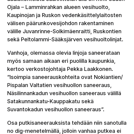
Ojala – Lamminrahkan alueen vesihuolto,
Kaupinojan ja Ruskon vedenkäsittelylaitosten
välisen päärunkovesijohdon rakentaminen
välille Juvanrinne-Solkimäenraitti, Ruskontien
sekä Peltolammi-Sääksjärven vesihuoltolinjat.
Vanhoja, olemassa olevia linjoja saneerataan
myös samaan aikaan eri puolilla kaupunkia,
kertoo verkostojohtaja Pekka Laakkonen.
”Isoimpia saneerauskohteita ovat Nokiantien/
Pispalan Valtatien vesihuollon saneeraus,
Näsilinnankadun vesihuollon saneeraus välillä
Satakunnankatu-Kauppakatu sekä
Suvantokadun vesihuollon saneeraus”.
Osa putkisaneerauksista tehdään niin sanotulla
no dig-menetelmällä, jolloin vanhaa putkea ei