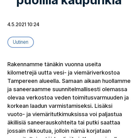
4.5.2021 10:24
Artikkelityyppi:
Uutinen
Rakennamme tänäkin vuonna useita
kilometrejä uutta vesi- ja viemäriverkostoa
Tampereen alueella. Samaan aikaan huollamme
ja saneeraamme suunnitelmallisesti olemassa
olevaa verkostoa veden toimitusvarmuuden ja
korkean laadun varmistamiseksi. Lisäksi
vuoto- ja viemäritutkimuksissa voi paljastua
äkillisiä saneerauskohteita tai putki saattaa
jossain rikkoutua, jolloin nämä korjataan