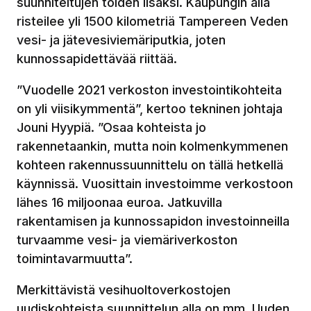
suunniteltujen töiden lisäksi. Kaupungin alla
risteilee yli 1500 kilometriä Tampereen Veden
vesi- ja jätevesiviemäriputkia, joten
kunnossapidettävää riittää.
”Vuodelle 2021 verkoston investointikohteita
on yli viisikymmentä”, kertoo tekninen johtaja
Jouni Hyypiä. ”Osaa kohteista jo
rakennetaankin, mutta noin kolmenkymmenen
kohteen rakennussuunnittelu on tällä hetkellä
käynnissä. Vuosittain investoimme verkostoon
lähes 16 miljoonaa euroa. Jatkuvilla
rakentamisen ja kunnossapidon investoinneilla
turvaamme vesi- ja viemäriverkoston
toimintavarmuutta”.
Merkittävistä vesihuoltoverkostojen
uudiskohteista suunnittelun alla on mm. Uuden