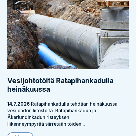
Vesijohtotöitä Ratapihankadulla
heinäkuussa
14.7.2026
Ratapihankadulla tehdään heinäkuussa
vesijohdon liitostöitä. Ratapihankadun ja
Åkerlundinkadun risteyksen
liikenneympyrää siirretään töiden...