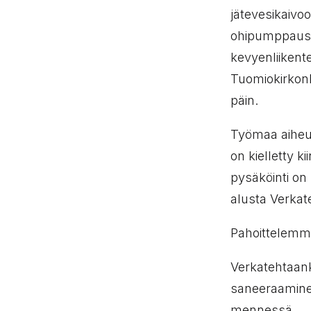
jätevesikaivo
ohipumppauspu
kevyenliikente
Tuomiokirkonk
päin.
Työmaa aiheut
on kielletty 
pysäköinti on 
alusta Verkat
Pahoittelemme
Verkatehtaank
saneeraaminen
mennessä.