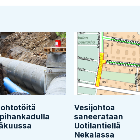
johtotöitä
Vesijohtoa
pihankadulla
saneerataan
näkuussa
Uotilantiellä
Nekalassa