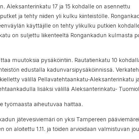
on. Aleksanterinkatu 17 ja 15 kohdalle on asennettu
tket ja tehty niiden yli kulku kiinteistölle. Rongank
enväylän käyttäjille on tehty ylikulku putkien kohdall
atu on suljettu liikenteeltä Rongankadun kulmasta p
taa muutoksia pysäköintiin. Rautatienkatu 10 kohdall
kiinteistön edustalla kadunvarsipysäköinnissä. Verkate
kielletty välillä Pellavatehtaankatu-Aleksanterinkatu j
ehtaankadulla lisäksi välillä Aleksanterinkatu- Tuomio
 työmaasta aiheutuvaa haittaa.
adun jätevesiviemäri on yksi Tampereen pääviemärei
 on aloitettu 1.11. ja töiden arvioidaan valmistuvan j