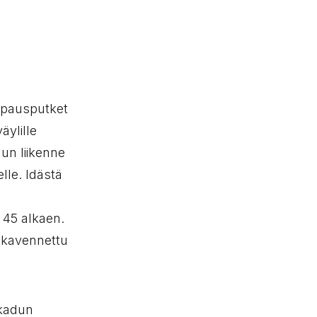
ppausputket
äylille
dun liikenne
lle. Idästä
a 45 alkaen.
n kavennettu
kadun