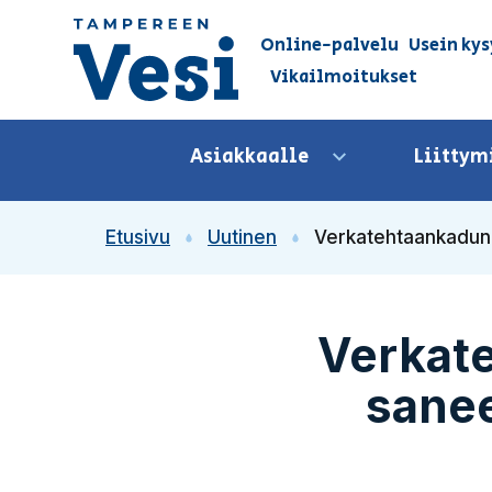
Siirry sisältöön
Online-palvelu
Usein kys
Vikailmoitukset
Siirry etusivulle
Asiakkaalle
Liittym
Avaa valikko
Etusivu
Uutinen
Verkatehtaankadun 
Verkate
sanee