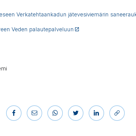
teeseen Verkatehtaankadun jätevesiviemärin saneerau
reen Veden palautepalveluun
(Linkki vie ulkopuolisel
emi
Jaa Facebookissa
Jaa sähköpostilla
Jaa WhatsAppissa
Jaa Twitterissä
Jaa LinkedIniss
Kopioi l