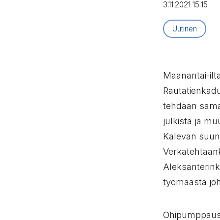
3.11.2021 15:15
Artikkelityyppi
Uutinen
Maanantai-ilt
Rautatienkadu
tehdään samall
julkista ja mu
Kalevan suun
Verkatehtaanka
Aleksanterink
työmaasta jo
Ohipumppausp