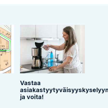
Vastaa
asiakastyytyväisyyskysely
ja voita!