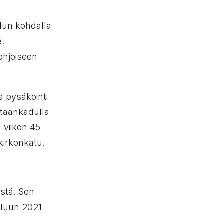
adun kohdalla
e.
ohjoiseen
a pysäköinti
htaankadulla
a viikon 45
kirkonkatu.
stä. Sen
ouluun 2021