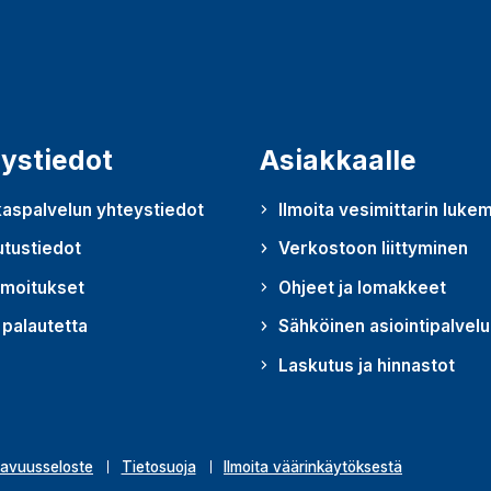
ystiedot
Asiakkaalle
aspalvelun yhteystiedot
Ilmoita vesimittarin luke
utustiedot
Verkostoon liittyminen
lmoitukset
Ohjeet ja lomakkeet
palautetta
Sähköinen asiointipalvelu
u uudessa ikkunassa)
Laskutus ja hinnastot
avuusseloste
Tietosuoja
Ilmoita väärinkäytöksestä