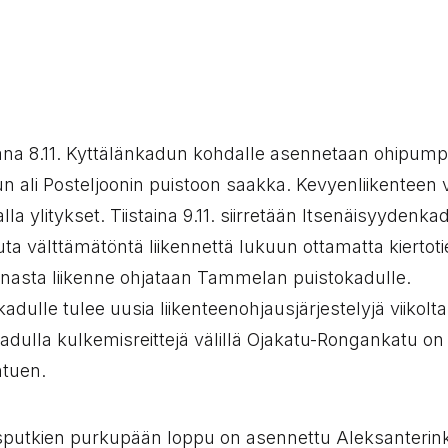
:
ana 8.11. Kyttälänkadun kohdalle asennetaan ohipum
n ali Posteljoonin puistoon saakka. Kevyenliikenteen v
a ylitykset. Tiistaina 9.11. siirretään Itsenäisyydenka
uta välttämätöntä liikennettä lukuun ottamatta kiertotie
nasta liikenne ohjataan Tammelan puistokadulle.
dulle tulee uusia liikenteenohjausjärjestelyjä viikolt
adulla kulkemisreittejä välillä Ojakatu-Rongankatu o
htuen.
utkien purkupään loppu on asennettu Aleksanterin