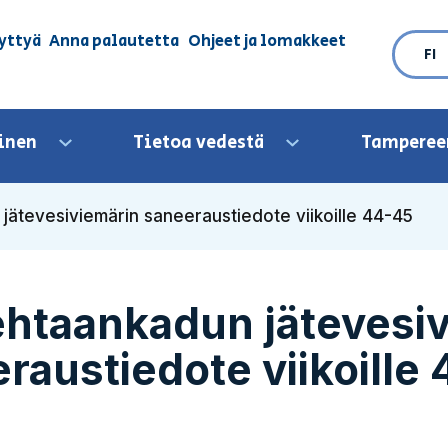
yttyä
Anna palautetta
Ohjeet ja lomakkeet
FI
inen
Tietoa vedestä
Tamperee
Avaa valikko
Avaa valikko
jätevesiviemärin saneeraustiedote viikoille 44-45
htaankadun jätevesi
raustiedote viikoille