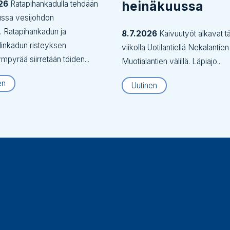
heinäkuussa
26
Ratapihankadulla tehdään
ussa vesijohdon
tä. Ratapihankadun ja
8.7.2026
Kaivuutyöt alkavat tä
inkadun risteyksen
viikolla Uotilantiellä Nekalantien
ympyrää siirretään töiden...
Muotialantien välillä. Läpiajo...
en
Uutinen