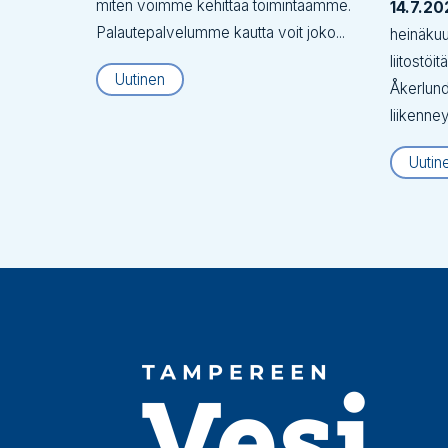
miten voimme kehittää toimintaamme.
14.7.20
Palautepalvelumme kautta voit joko...
heinäku
liitostöi
Uutinen
Åkerlund
liikenne
Uutin