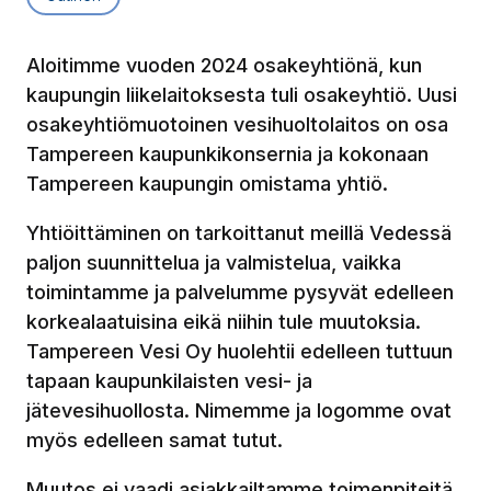
Aloitimme vuoden 2024 osakeyhtiönä, kun
kaupungin liikelaitoksesta tuli osakeyhtiö. Uusi
osakeyhtiömuotoinen vesihuoltolaitos on osa
Tampereen kaupunkikonsernia ja kokonaan
Tampereen kaupungin omistama yhtiö.
Yhtiöittäminen on tarkoittanut meillä Vedessä
paljon suunnittelua ja valmistelua, vaikka
toimintamme ja palvelumme pysyvät edelleen
korkealaatuisina eikä niihin tule muutoksia.
Tampereen Vesi Oy huolehtii edelleen tuttuun
tapaan kaupunkilaisten vesi- ja
jätevesihuollosta. Nimemme ja logomme ovat
myös edelleen samat tutut.
Muutos ei vaadi asiakkailtamme toimenpiteitä