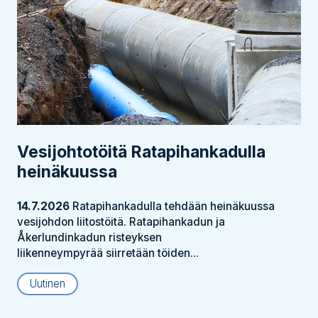
Vesijohtotöitä Ratapihankadulla
heinäkuussa
14.7.2026
Ratapihankadulla tehdään heinäkuussa
vesijohdon liitostöitä. Ratapihankadun ja
Åkerlundinkadun risteyksen
liikenneympyrää siirretään töiden...
Uutinen