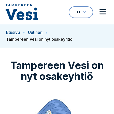
Siirry sisältöön
FI
VALITTU KIELI: S
Avaa kielivalikk
Avaa 
Siirry etusivulle
Etusivu
Uutinen
Tampereen Vesi on nyt osakeyhtiö
Tampereen Vesi on
nyt osakeyhtiö