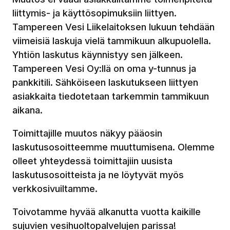
liittymis- ja käyttösopimuksiin liittyen.
Tampereen Vesi Liikelaitoksen lukuun tehdään
viimeisiä laskuja vielä tammikuun alkupuolella.
Yhtiön laskutus käynnistyy sen jälkeen.
Tampereen Vesi Oy:llä on oma y-tunnus ja
pankkitili. Sähköiseen laskutukseen liittyen
asiakkaita tiedotetaan tarkemmin tammikuun
aikana.
Toimittajille muutos näkyy pääosin
laskutusosoitteemme muuttumisena. Olemme
olleet yhteydessä toimittajiin uusista
laskutusosoitteista ja ne löytyvät myös
verkkosivuiltamme.
Toivotamme hyvää alkanutta vuotta kaikille
sujuvien vesihuoltopalvelujen parissa!