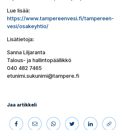
Lue lisää:
https://www.tampereenvesi.fi/tampereen-
vesi/osakeyhtio/
(Avautuu uudessa ikkunassa)
Lisätietoja:
Sanna Liljaranta
Talous- ja hallintopäällikkö
040 482 7465
etunimi.sukunimi@tampere.fi
Jaa artikkeli
Jaa Facebookissa
Jaa sähköpostilla
Jaa WhatsAppissa
Jaa Twitterissä
Jaa LinkedIniss
Kopioi li