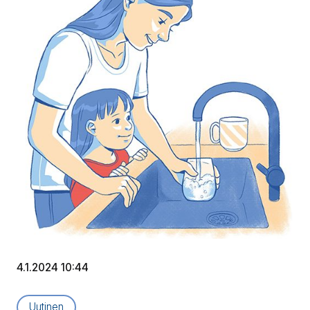
4.1.2024 10:44
Artikkelityyppi:
Uutinen