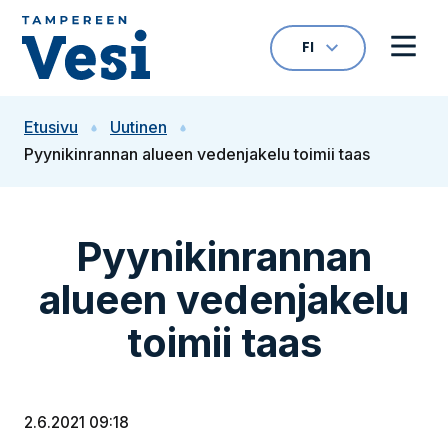
Siirry sisältöön
FI
VALITTU KIELI: S
Avaa kielivalikk
Avaa 
Siirry etusivulle
Etusivu
Uutinen
Pyynikinrannan alueen vedenjakelu toimii taas
Pyynikinrannan
alueen vedenjakelu
toimii taas
2.6.2021 09:18