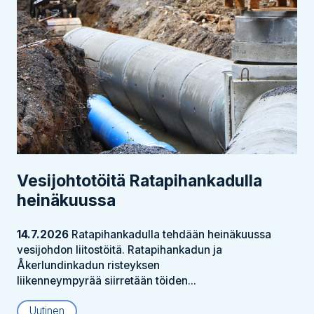
Vesijohtotöitä Ratapihankadulla
heinäkuussa
14.7.2026
Ratapihankadulla tehdään heinäkuussa
vesijohdon liitostöitä. Ratapihankadun ja
Åkerlundinkadun risteyksen
liikenneympyrää siirretään töiden...
Uutinen