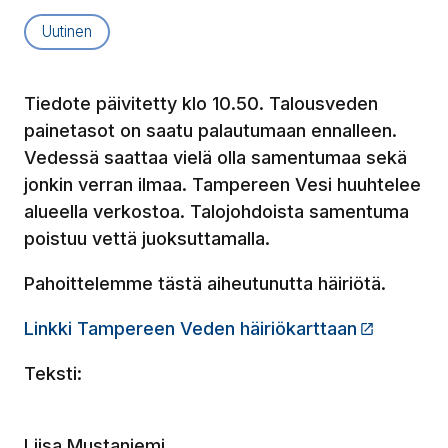
Artikkelityyppi:
Uutinen
Tiedote päivitetty klo 10.50. Talousveden
painetasot on saatu palautumaan ennalleen.
Vedessä saattaa vielä olla samentumaa sekä
jonkin verran ilmaa. Tampereen Vesi huuhtelee
alueella verkostoa. Talojohdoista samentuma
poistuu vettä juoksuttamalla.
Pahoittelemme tästä aiheutunutta häiriötä.
Linkki Tampereen Veden häiriökarttaan
(Linkki v
Teksti:
Liisa Mustaniemi