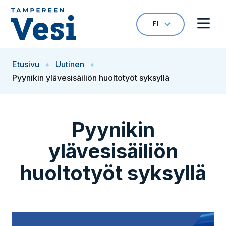
Siirry sisältöön
FI
VALITTU KIELI: S
Avaa kielivalikk
Avaa 
Siirry etusivulle
Etusivu
Uutinen
Pyynikin ylävesisäiliön huoltotyöt syksyllä
Pyynikin
ylävesisäiliön
huoltotyöt syksyllä