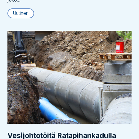
Uutinen
Vesijohtotöitä Ratapihankadulla