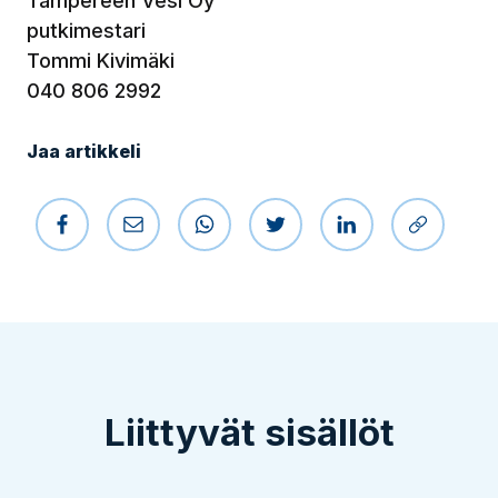
Tampereen Vesi Oy
putkimestari
Tommi Kivimäki
040 806 2992
Jaa artikkeli
Jaa Facebookissa
Jaa sähköpostilla
Jaa WhatsAppissa
Jaa Twitterissä
Jaa LinkedIniss
Kopioi li
Liittyvät sisällöt