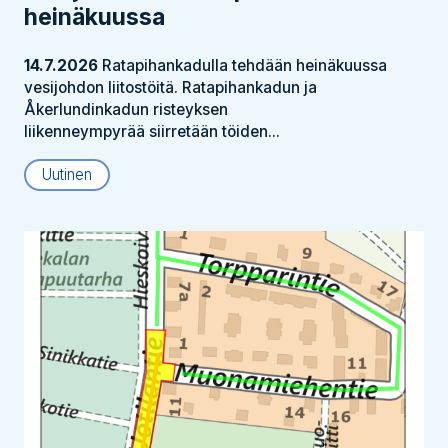
heinäkuussa
14.7.2026
Ratapihankadulla tehdään heinäkuussa
vesijohdon liitostöitä. Ratapihankadun ja
Åkerlundinkadun risteyksen
liikenneympyrää siirretään töiden...
Uutinen