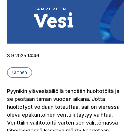
3.9.2025 14:46
Artikkelityyppi:
Uutinen
Pyynikin ylävesisäiliöllä tehdään huoltotöitä ja
se pestään tämän vuoden aikana. Jotta
huoltotyöt voidaan toteuttaa, säiliön vieressä
oleva epäkuntoinen venttiili täytyy vaihtaa.
Venttiilin vaihtotöitä varten sen välittömässä
läheisyydessä kasvava mänty kaadetaan.