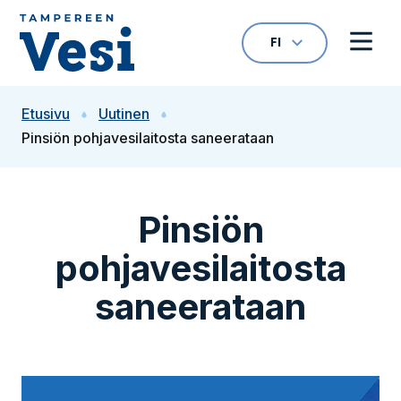
Siirry sisältöön
FI
VALITTU KIELI: S
Avaa kielivalikk
Avaa 
Siirry etusivulle
Etusivu
Uutinen
Pinsiön pohjavesilaitosta saneerataan
Pinsiön
pohjavesilaitosta
saneerataan