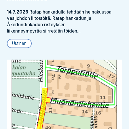
14.7.2026
Ratapihankadulla tehdään heinäkuussa
vesijohdon liitostöitä. Ratapihankadun ja
Åkerlundinkadun risteyksen
liikenneympyrää siirretään töiden...
Uutinen