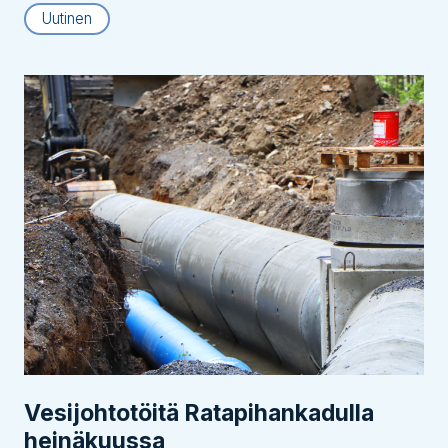
Uutinen
Vesijohtotöitä Ratapihankadulla
heinäkuussa