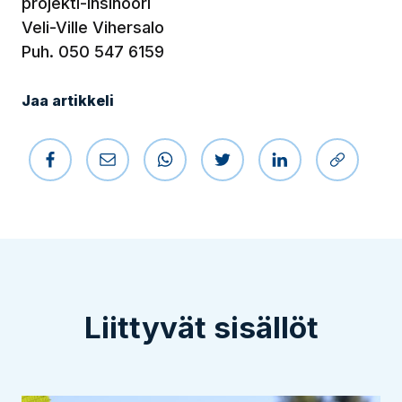
projekti-insinööri
Veli-Ville Vihersalo
Puh. 050 547 6159
Jaa artikkeli
Jaa Facebookissa
Jaa sähköpostilla
Jaa WhatsAppissa
Jaa Twitterissä
Jaa LinkedIniss
Kopioi li
Liittyvät sisällöt