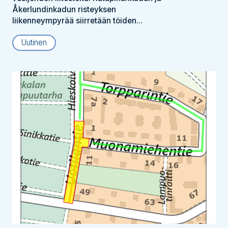
Åkerlundinkadun risteyksen
liikenneympyrää siirretään töiden...
Uutinen