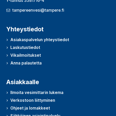
Y-tunnus 3381716-4
tampereenvesi@tampere.fi
Yhteystiedot
Asiakaspalvelun yhteystiedot
Laskutustiedot
Vikailmoitukset
Anna palautetta
(Avautuu uudessa ikkunassa)
Asiakkaalle
Ilmoita vesimittarin lukema
Verkostoon liittyminen
Ohjeet ja lomakkeet
Sähköinen asiointipalvelu