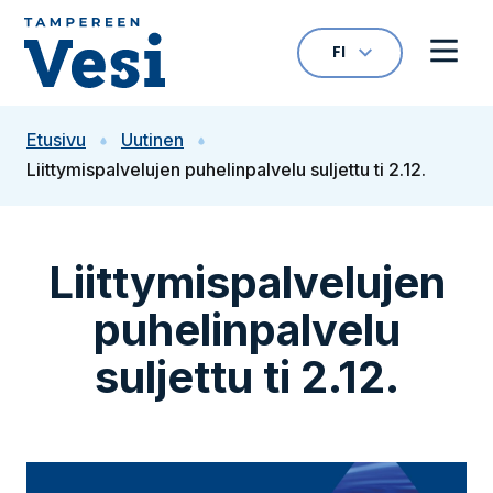
Siirry sisältöön
FI
VALITTU KIELI: S
Avaa kielivalikk
Avaa 
Siirry etusivulle
Etusivu
Uutinen
Liittymispalvelujen puhelinpalvelu suljettu ti 2.12.
Liittymispalvelujen
puhelinpalvelu
suljettu ti 2.12.