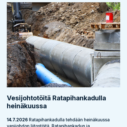
Vesijohtotöitä Ratapihankadulla
heinäkuussa
14.7.2026
Ratapihankadulla tehdään heinäkuussa
vesijohdon liitostöitä. Ratapihankadun ja