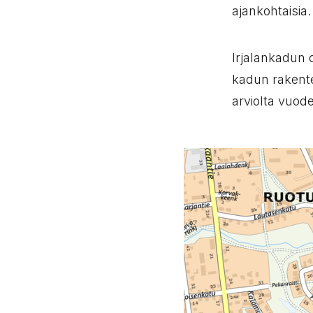
ajankohtaisia.
Irjalankadun 
kadun rakente
arviolta vuo