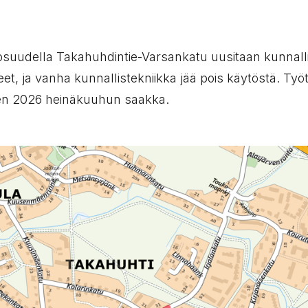
osuudella Takahuhdintie-Varsankatu uusitaan kunnalli
et, ja vanha kunnallistekniikka jää pois käytöstä. Työ
den 2026 heinäkuuhun saakka.