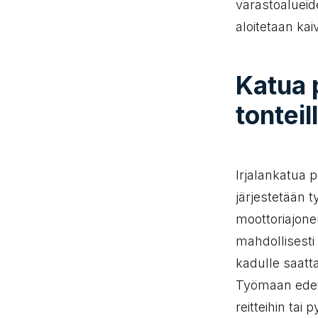
varastoalueid
aloitetaan ka
Katua p
tonteil
Irjalankatua p
järjestetään 
moottoriajoneuv
mahdollisesti
kadulle saatta
Työmaan edete
reitteihin tai