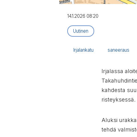
14.1.2026 08:20
Artikkelityyppi:
Uutinen
Irjalankatu
saneeraus
Irjalassa aloi
Takahuhdintie
kahdesta suu
risteyksessä.
Aluksi urakka
tehdä valmist