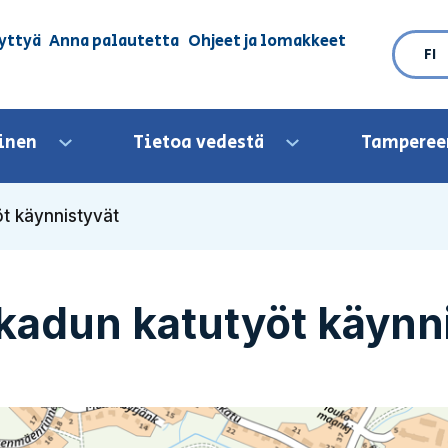
yttyä
Anna palautetta
Ohjeet ja lomakkeet
FI
inen
Tietoa vedestä
Tamperee
Avaa valikko
Avaa valikko
öt käynnistyvät
nkadun katutyöt käynn