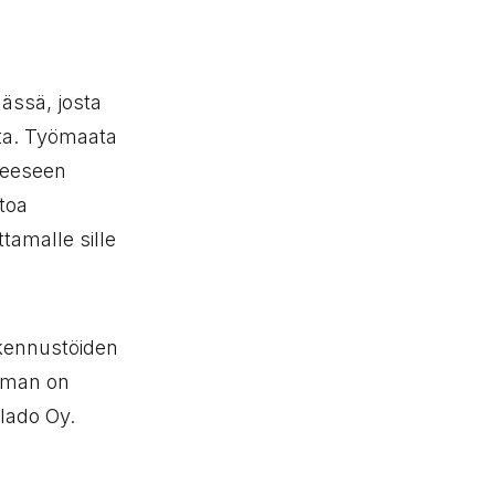
ässä, josta
lta. Työmaata
tteeseen
etoa
ttamalle sille
akennustöiden
elman on
lado Oy.
oliselle sivustolle)