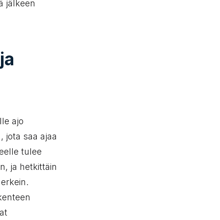
ä jälkeen
ja
le ajo
 jota saa ajaa
teelle tulee
 ja hetkittäin
merkein.
ikenteen
at