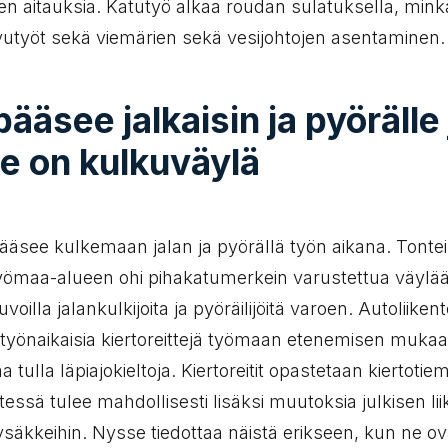
en aitauksia. Katutyö alkaa roudan sulatuksella, mink
ivutyöt sekä viemärien sekä vesijohtojen asentaminen.
ääsee jalkaisin ja pyörälle 
le on kulkuväylä
ääsee kulkemaan jalan ja pyörällä työn aikana. Tonteil
työmaa-alueen ohi pihakatumerkein varustettua väylää,
oilla jalankulkijoita ja pyöräilijöitä varoen. Autoliiken
 työnaikaisia kiertoreittejä työmaan etenemisen mukaan,
a tulla läpiajokieltoja. Kiertoreitit opastetaan kiertotie
ssä tulee mahdollisesti lisäksi muutoksia julkisen li
 pysäkkeihin. Nysse tiedottaa näistä erikseen, kun ne ov