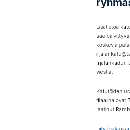
ryhmäs
Lisätietoa ka
saa päivittyvä
koskevia pala
irjalankatu@ta
Irjalankadun tö
viestiä.
Katutöiden ur
tilaajina ova
laatinut Ramb
Liity Irjalan