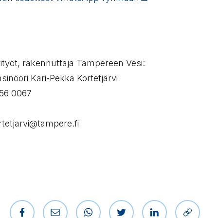
rityöt, rakennuttaja Tampereen Vesi:
sinööri Kari-Pekka Kortetjärvi
356 0067
rtetjarvi@tampere.fi