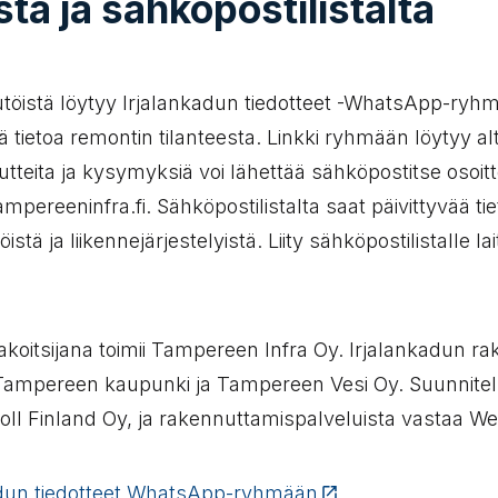
tä ja sähköpostilistalta
tutöistä löytyy Irjalankadun tiedotteet -WhatsApp-ryhm
ä tietoa remontin tilanteesta. Linkki ryhmään löytyy a
utteita ja kysymyksiä voi lähettää sähköpostitse osoi
mpereeninfra.fi. Sähköpostilistalta saat päivittyvää ti
istä ja liikennejärjestelyistä. Liity sähköpostilistalle lai
akoitsijana toimii Tampereen Infra Oy. Irjalankadun r
t Tampereen kaupunki ja Tampereen Vesi Oy. Suunnit
oll Finland Oy, ja rakennuttamispalveluista vastaa We
kadun tiedotteet WhatsApp-ryhmään
(Linkki vie ulkopu