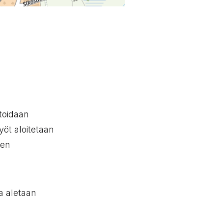
ntoidaan
öt aloitetaan
ien
a aletaan
a