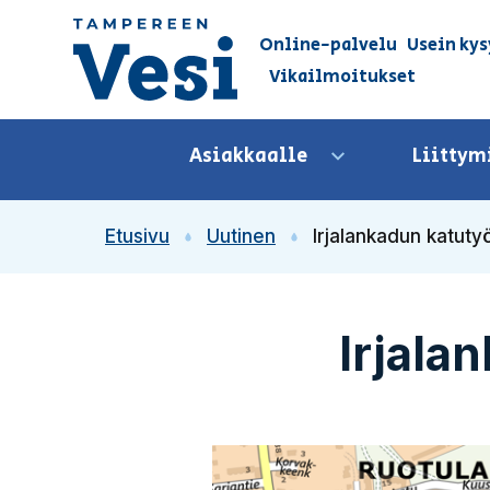
Siirry sisältöön
Online-palvelu
Usein kys
Vikailmoitukset
Siirry etusivulle
Asiakkaalle
Liittym
Avaa valikko
Etusivu
Uutinen
Irjalankadun katuty
Irjala