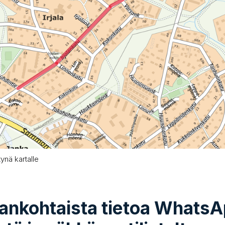
tynä kartalle
jankohtaista tietoa Whats