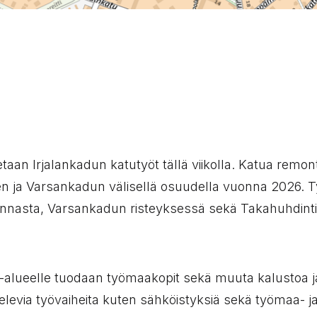
tetaan Irjalankadun katutyöt tällä viikolla. Katua remo
n ja Varsankadun välisellä osuudella vuonna 2026. Ty
nnasta, Varsankadun risteyksessä sekä Takahuhdint
-alueelle tuodaan työmaakopit sekä muuta kalustoa j
elevia työvaiheita kuten sähköistyksiä sekä työmaa- j