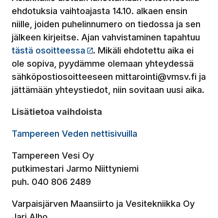
ehdotuksia vaihtoajasta 14.10. alkaen ensin
niille, joiden puhelinnumero on tiedossa ja sen
jälkeen kirjeitse. Ajan vahvistaminen tapahtuu
tästä osoitteessa
(Linkki vie ulkopuoliselle sivus
. Mikäli ehdotettu aika ei
ole sopiva, pyydämme olemaan yhteydessä
sähköpostiosoitteeseen mittarointi@vmsv.fi ja
jättämään yhteystiedot, niin sovitaan uusi aika.
Lisätietoa vaihdoista
Tampereen Veden nettisivuilla
Tampereen Vesi Oy
putkimestari Jarmo Niittyniemi
puh. 040 806 2489
Varpaisjärven Maansiirto ja Vesitekniikka Oy
Jari Alho