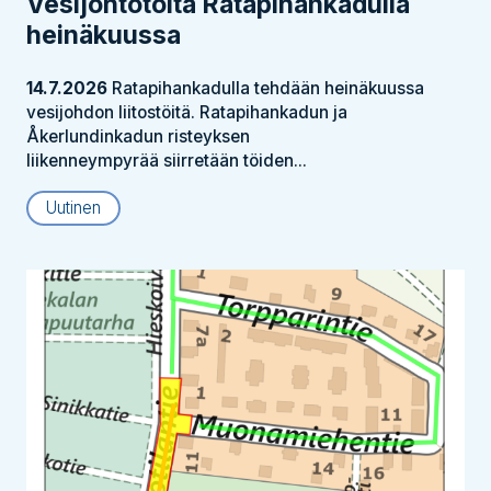
Vesijohtotöitä Ratapihankadulla
heinäkuussa
14.7.2026
Ratapihankadulla tehdään heinäkuussa
vesijohdon liitostöitä. Ratapihankadun ja
Åkerlundinkadun risteyksen
liikenneympyrää siirretään töiden...
Uutinen