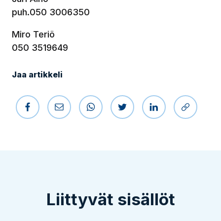
puh.050 3006350
Miro Teriö
050 3519649
Jaa artikkeli
Jaa Facebookissa
Jaa sähköpostilla
Jaa WhatsAppissa
Jaa Twitterissä
Jaa LinkedIniss
Kopioi li
Liittyvät sisällöt