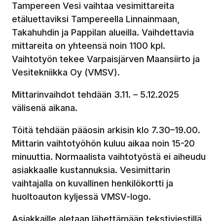
Tampereen Vesi vaihtaa vesimittareita
etäluettaviksi Tampereella Linnainmaan,
Takahuhdin ja Pappilan alueilla. Vaihdettavia
mittareita on yhteensä noin 1100 kpl.
Vaihtotyön tekee Varpaisjärven Maansiirto ja
Vesitekniikka Oy (VMSV).
Mittarinvaihdot tehdään 3.11. – 5.12.2025
välisenä aikana.
Töitä tehdään pääosin arkisin klo 7.30–19.00.
Mittarin vaihtotyöhön kuluu aikaa noin 15-20
minuuttia. Normaalista vaihtotyöstä ei aiheudu
asiakkaalle kustannuksia. Vesimittarin
vaihtajalla on kuvallinen henkilökortti ja
huoltoauton kyljessä VMSV-logo.
Asiakkaille aletaan lähettämään tekstiviestillä