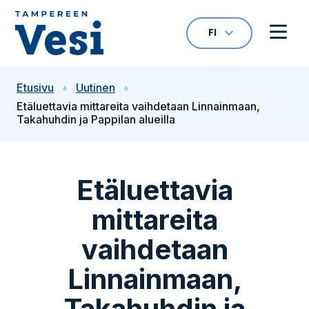
Siirry sisältöön
FI
VALITTU KIELI: S
Avaa kielivalikk
Avaa 
Siirry etusivulle
Etusivu
Uutinen
Etäluettavia mittareita vaihdetaan Linnainmaan,
Takahuhdin ja Pappilan alueilla
Etäluettavia
mittareita
vaihdetaan
Linnainmaan,
Takahuhdin ja