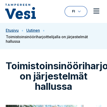
Siirry sisältöön
FI
VALITTU KIELI: S
Avaa kielivalikk
Avaa 
Siirry etusivulle
Etusivu
Uutinen
Toimistoinsinööriharjoittelijalla on järjestelmät
hallussa
Toimistoinsinööriharjoi
on järjestelmät
hallussa