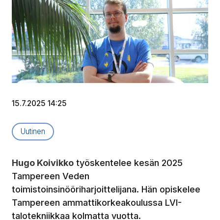
15.7.2025 14:25
Artikkelityyppi:
Uutinen
Hugo Koivikko
työskentelee kesän 2025
Tampereen Veden
toimistoinsinööriharjoittelijana. Hän opiskelee
Tampereen ammattikorkeakoulussa LVI-
talotekniikkaa kolmatta vuotta.