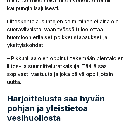
mistä se tulee sekä miten verkosto toimii
kaupungin laajuisesti.
Liitoskohtalausuntojen solmiminen ei aina ole
suoraviivaista, vaan työssä tulee ottaa
huomioon erilaiset poikkeustapaukset ja
yksityiskohdat.
– Pikkuhiljaa olen oppinut tekemään pientalojen
liitos- ja suunnitteluratkaisuja. Täällä saa
sopivasti vastuuta ja joka päivä oppii jotain
uutta.
Harjoittelusta saa hyvän
pohjan ja yleistietoa
vesihuollosta