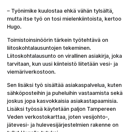
– Työnimike kuulostaa ehkä vähän tylsältä,
mutta itse työ on tosi mielenkiintoista, kertoo
Hugo.
Toimistoinsinöörin tärkein työtehtävä on
liitoskohtalausuntojen tekeminen.
Liitoskohtalausunto on virallinen asiakirja, joka
tarvitaan, kun uusi kiinteistö liitetään vesi- ja
viemäriverkostoon.
Sen lisäksi työ sisältää asiakaspalvelua, kuten
sähköposteihin ja puheluihin vastaamista sekä
joskus jopa kasvokkaisia asiakastapaamisia.
Lisäksi työssä käytetään paljon Tampereen
Veden verkostokarttaa, joten vesijohto-,
jätevesi- ja hulevesijärjestelmien rakenne on