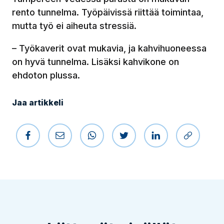
rento tunnelma. Työpäivissä riittää toimintaa,
mutta työ ei aiheuta stressiä.
– Työkaverit ovat mukavia, ja kahvihuoneessa
on hyvä tunnelma. Lisäksi kahvikone on
ehdoton plussa.
Jaa artikkeli
Jaa Facebookissa
Jaa sähköpostilla
Jaa WhatsAppissa
Jaa Twitterissä
Jaa LinkedIniss
Kopioi li