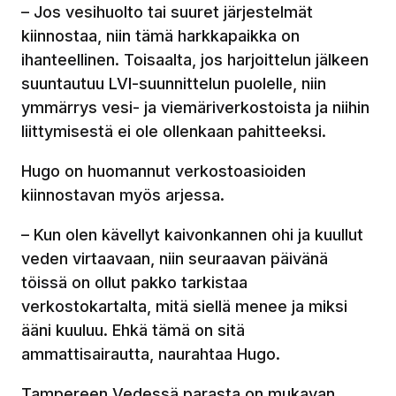
– Jos vesihuolto tai suuret järjestelmät
kiinnostaa, niin tämä harkkapaikka on
ihanteellinen. Toisaalta, jos harjoittelun jälkeen
suuntautuu LVI-suunnittelun puolelle, niin
ymmärrys vesi- ja viemäriverkostoista ja niihin
liittymisestä ei ole ollenkaan pahitteeksi.
Hugo on huomannut verkostoasioiden
kiinnostavan myös arjessa.
– Kun olen kävellyt kaivonkannen ohi ja kuullut
veden virtaavaan, niin seuraavan päivänä
töissä on ollut pakko tarkistaa
verkostokartalta, mitä siellä menee ja miksi
ääni kuuluu. Ehkä tämä on sitä
ammattisairautta, naurahtaa Hugo.
Tampereen Vedessä parasta on mukavan