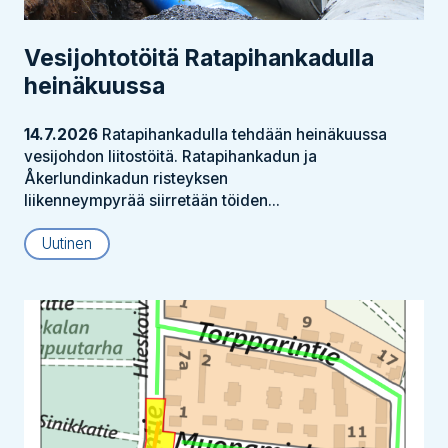
Vesijohtotöitä Ratapihankadulla
heinäkuussa
14.7.2026
Ratapihankadulla tehdään heinäkuussa
vesijohdon liitostöitä. Ratapihankadun ja
Åkerlundinkadun risteyksen
liikenneympyrää siirretään töiden...
Uutinen