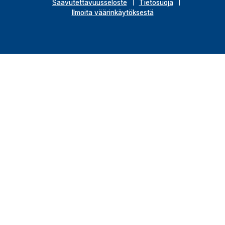
Saavutettavuusseloste
Tietosuoja
Ilmoita väärinkäytöksestä