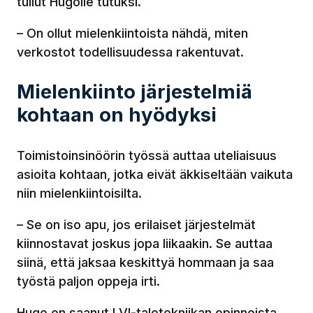
tullut Hugolle tutuksi.
– On ollut mielenkiintoista nähdä, miten
verkostot todellisuudessa rakentuvat.
Mielenkiinto järjestelmiä
kohtaan on hyödyksi
Toimistoinsinöörin työssä auttaa uteliaisuus
asioita kohtaan, jotka eivät äkkiseltään vaikuta
niin mielenkiintoisilta.
– Se on iso apu, jos erilaiset järjestelmät
kiinnostavat joskus jopa liikaakin. Se auttaa
siinä, että jaksaa keskittyä hommaan ja saa
työstä paljon oppeja irti.
Hugo on saanut LVI-talotekniikan opinnoista