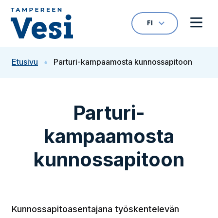
Siirry sisältöön
FI
VALITTU KIELI: S
Avaa kielivalikk
Avaa 
Siirry etusivulle
Etusivu
Parturi-kampaamosta kunnossapitoon
Parturi-
kampaamosta
kunnossapitoon
Kunnossapitoasentajana työskentelevän