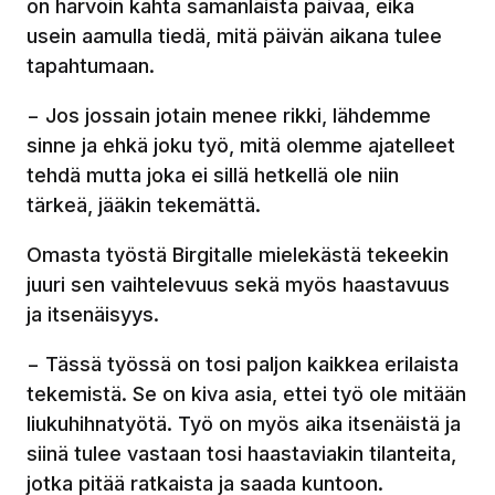
on harvoin kahta samanlaista päivää, eikä
usein aamulla tiedä, mitä päivän aikana tulee
tapahtumaan.
− Jos jossain jotain menee rikki, lähdemme
sinne ja ehkä joku työ, mitä olemme ajatelleet
tehdä mutta joka ei sillä hetkellä ole niin
tärkeä, jääkin tekemättä.
Omasta työstä Birgitalle mielekästä tekeekin
juuri sen vaihtelevuus sekä myös haastavuus
ja itsenäisyys.
− Tässä työssä on tosi paljon kaikkea erilaista
tekemistä. Se on kiva asia, ettei työ ole mitään
liukuhihnatyötä. Työ on myös aika itsenäistä ja
siinä tulee vastaan tosi haastaviakin tilanteita,
jotka pitää ratkaista ja saada kuntoon.