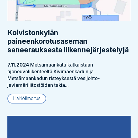
Koivistonkylän
paineenkorotusaseman
saneerauksesta liikennejärjestelyjä
7.11.2024
Metsämaankatu katkaistaan
ajoneuvoliikenteeltä Kivimäenkadun ja
Metsämaankadun risteyksestä vesijohto-
javiemäriliitostöiden takia...
Häiriöilmoitus