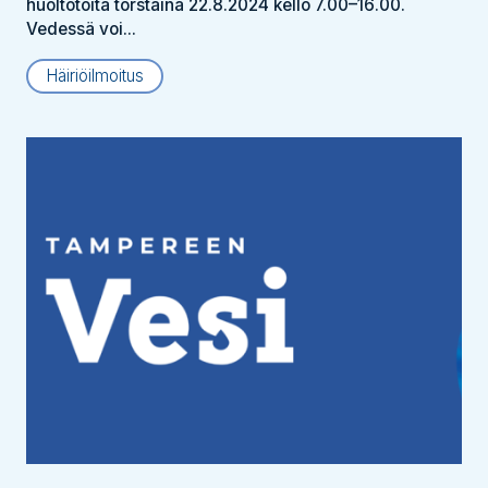
huoltotöitä torstaina 22.8.2024 kello 7.00–16.00.
Vedessä voi...
Häiriöilmoitus