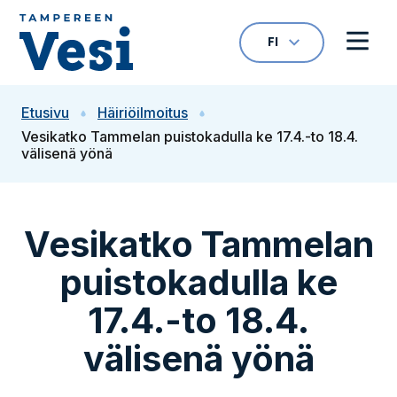
Siirry sisältöön
FI
VALITTU KIELI: S
Avaa kielivalikk
Avaa 
Siirry etusivulle
Etusivu
Häiriöilmoitus
Vesikatko Tammelan puistokadulla ke 17.4.-to 18.4.
välisenä yönä
Vesikatko Tammelan
puistokadulla ke
17.4.-to 18.4.
välisenä yönä