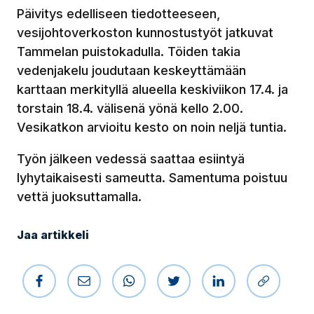
Päivitys edelliseen tiedotteeseen,
vesijohtoverkoston kunnostustyöt jatkuvat
Tammelan puistokadulla. Töiden takia
vedenjakelu joudutaan keskeyttämään
karttaan merkityllä alueella keskiviikon 17.4. ja
torstain 18.4. välisenä yönä kello 2.00.
Vesikatkon arvioitu kesto on noin neljä tuntia.
Työn jälkeen vedessä saattaa esiintyä
lyhytaikaisesti sameutta. Samentuma poistuu
vettä juoksuttamalla.
Jaa artikkeli
Jaa Facebookissa
Jaa sähköpostilla
Jaa WhatsAppissa
Jaa Twitterissä
Jaa LinkedIniss
Kopioi li