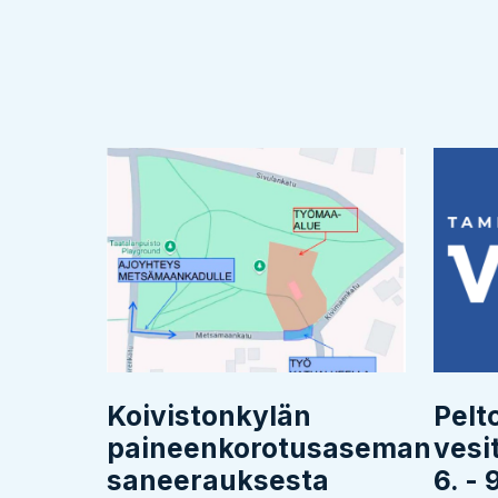
Koivistonkylän
Pelt
paineenkorotusaseman
vesi
saneerauksesta
6. - 