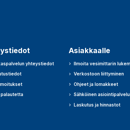
ystiedot
Asiakkaalle
aspalvelun yhteystiedot
Ilmoita vesimittarin luke
utustiedot
Verkostoon liittyminen
lmoitukset
Ohjeet ja lomakkeet
palautetta
Sähköinen asiointipalvelu
u uudessa ikkunassa)
Laskutus ja hinnastot