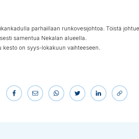
kankadulla parhaillaan runkovesijohtoa. Töistä johtue
äisesti samentua Nekalan alueella.
tu kesto on syys-lokakuun vaihteeseen.
Jaa Facebookissa
Jaa sähköpostilla
Jaa WhatsAppissa
Jaa Twitterissä
Jaa LinkedIniss
Kopioi l