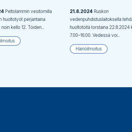
24
Peltolammin vesitornilla
21.8.2024
Ruskon
an huoltotyöt perjantaina
vedenpuhdistuslaitoksella teh
noin kello 12. Töiden...
huoltotöitä torstaina 22.8.2024 
7.00–16.00. Vedessä voi...
ilmoitus
Häiriöilmoitus