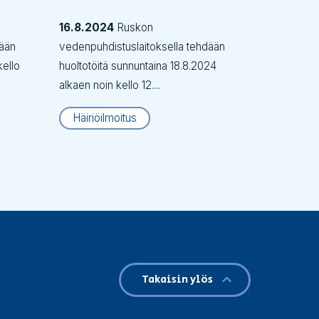
16.8.2024
Ruskon
dään
vedenpuhdistuslaitoksella tehdään
kello
huoltotöitä sunnuntaina 18.8.2024
alkaen noin kello 12....
Häiriöilmoitus
Takaisin ylös