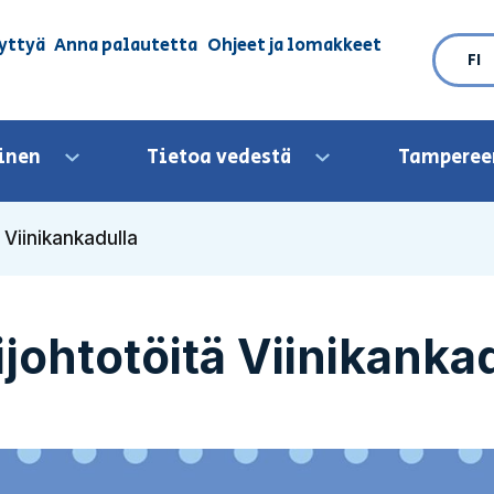
yttyä
Anna palautetta
Ohjeet ja lomakkeet
FI
inen
Tietoa vedestä
Tamperee
Avaa valikko
Avaa valikko
 Viinikankadulla
johtotöitä Viinikanka