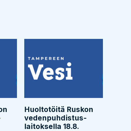
on
Huoltotöitä Ruskon
­
vedenpuhdistus­
laitoksella 18.8.