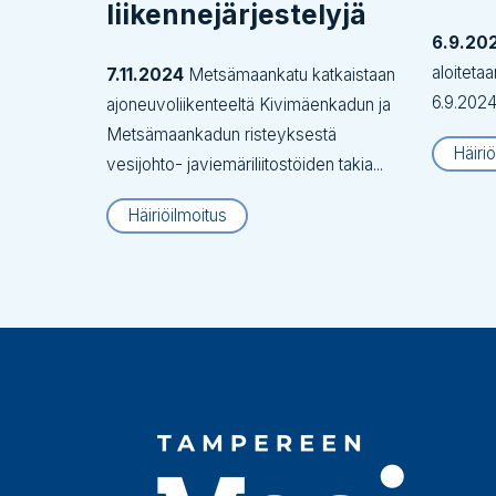
liikennejärjestelyjä
6.9.20
aloiteta
7.11.2024
Metsämaankatu katkaistaan
6.9.2024 
ajoneuvoliikenteeltä Kivimäenkadun ja
Metsämaankadun risteyksestä
Häiriö
vesijohto- javiemäriliitostöiden takia...
Häiriöilmoitus