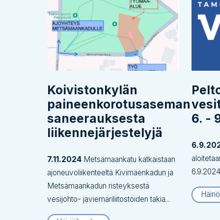
Koivistonkylän
Pelt
paineenkorotusaseman
vesi
saneerauksesta
6. - 
liikennejärjestelyjä
6.9.20
aloiteta
7.11.2024
Metsämaankatu katkaistaan
6.9.2024 
ajoneuvoliikenteeltä Kivimäenkadun ja
Metsämaankadun risteyksestä
Häiriö
vesijohto- javiemäriliitostöiden takia...