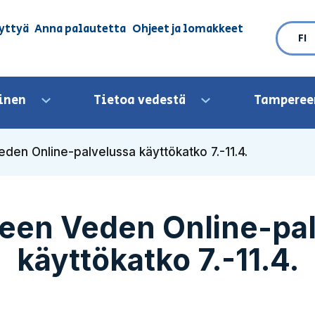
yttyä
Anna palautetta
Ohjeet ja lomakkeet
FI
inen
Tietoa vedestä
Tamperee
Avaa valikko
Avaa valikko
en Online-palvelussa käyttökatko 7.-11.4.
een Veden Online-pal
käyttökatko 7.-11.4.