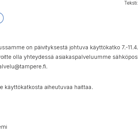
Teksti
:
ussamme on päivityksestä johtuva käyttökatko 7.-11.4
voitte olla yhteydessä asiakaspalveluumme sähköpost
alvelu@tampere.fi.
 käyttökatkosta aiheutuvaa haittaa.
emi