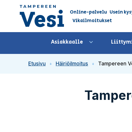
Siirry sisältöön
Online-palvelu
Usein kys
Vikailmoitukset
Siirry etusivulle
Asiakkaalle
Liittym
Avaa valikko
Etusivu
Häiriöilmoitus
Tampereen Ved
Tamper