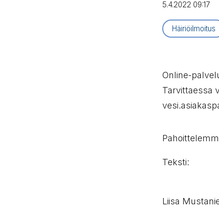
5.4.2022 09:17
Artikkelityyppi
Häiriöilmoitus
Online-palvel
Tarvittaessa 
vesi.asiakasp
Pahoittelemme
Teksti:
Liisa Mustani