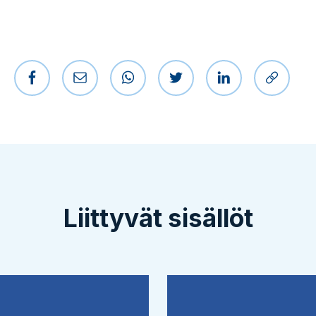
Jaa Facebookissa
Jaa sähköpostilla
Jaa WhatsAppissa
Jaa Twitterissä
Jaa LinkedIniss
Kopioi l
Liittyvät sisällöt