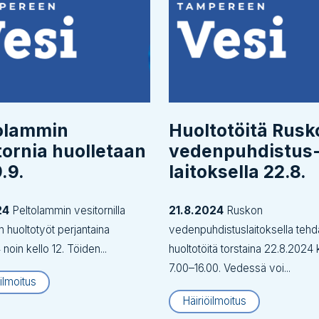
olammin
Huoltotöitä Rusk
tornia huolletaan
vedenpuhdistus
9.9.
laitoksella 22.8.
24
Peltolammin vesitornilla
21.8.2024
Ruskon
an huoltotyöt perjantaina
vedenpuhdistuslaitoksella teh
noin kello 12. Töiden...
huoltotöitä torstaina 22.8.2024 
7.00–16.00. Vedessä voi...
ilmoitus
Häiriöilmoitus