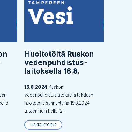
on
Huoltotöitä Ruskon
­
vedenpuhdistus­
laitoksella 18.8.
16.8.2024
Ruskon
dään
vedenpuhdistuslaitoksella tehdään
kello
huoltotöitä sunnuntaina 18.8.2024
alkaen noin kello 12....
Häiriöilmoitus