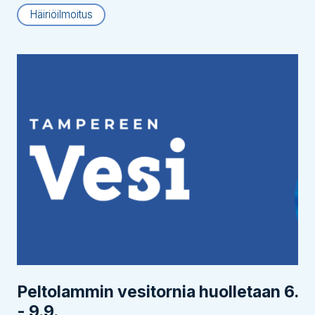
Häiriöilmoitus
Peltolammin vesitornia huolletaan 6.
- 9.9.