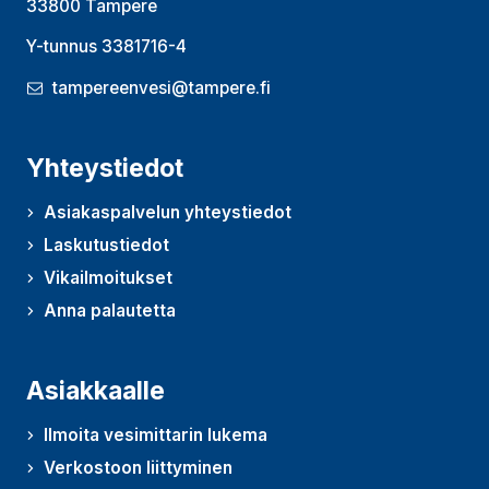
33800 Tampere
Y-tunnus 3381716-4
tampereenvesi@tampere.fi
Yhteystiedot
Asiakaspalvelun yhteystiedot
Laskutustiedot
Vikailmoitukset
Anna palautetta
(Avautuu uudessa ikkunassa)
Asiakkaalle
Ilmoita vesimittarin lukema
Verkostoon liittyminen