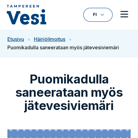
Siirry sisältöön
FI
VALITTU KIELI: S
Avaa kielivalikk
Avaa 
Siirry etusivulle
Etusivu
Häiriöilmoitus
Puomikadulla saneerataan myös jätevesiviemäri
Puomikadulla
saneerataan myös
jätevesiviemäri