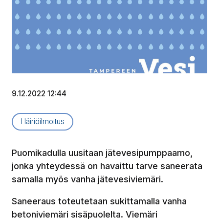
9.12.2022 12:44
Artikkelityyppi:
Häiriöilmoitus
Puomikadulla uusitaan jätevesipumppaamo,
jonka yhteydessä on havaittu tarve saneerata
samalla myös vanha jätevesiviemäri.
Saneeraus toteutetaan sukittamalla vanha
betoniviemäri sisäpuolelta. Viemäri