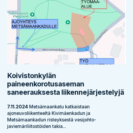
Koivistonkylän
paineenkorotusaseman
saneerauksesta liikennejärjestelyjä
7.11.2024
Metsämaankatu katkaistaan
ajoneuvoliikenteeltä Kivimäenkadun ja
Metsämaankadun risteyksestä vesijohto-
javiemäriliitostöiden takia...