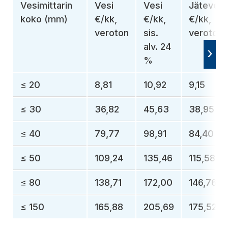
Vesimittarin
Vesi
Vesi
Jätevesi
koko (mm)
€/kk,
€/kk,
€/kk,
veroton
sis.
veroton
alv. 24
%
≤ 20
8,81
10,92
9,15
≤ 30
36,82
45,63
38,95
≤ 40
79,77
98,91
84,40
≤ 50
109,24
135,46
115,58
≤ 80
138,71
172,00
146,76
≤ 150
165,88
205,69
175,52