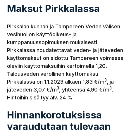
Maksut Pirkkalassa
Pirkkalan kunnan ja Tampereen Veden välisen
vesihuollon käyttöoikeus- ja
kumppanuussopimuksen mukaisesti
Pirkkalassa noudatettavat veden- ja jäteveden
käyttömaksut on sidottu Tampereen voimassa
oleviin käyttömaksuihin kertoimella 1,20.
Talousveden verollinen käyttömaksu
3
Pirkkalassa on 1.1.2023 alkaen 1,83 €/m
, ja
3
3
jäteveden 3,07 €/m
, yhteensä 4,90 €/m
.
Hintoihin sisältyy alv. 24 %
Hinnankorotuksissa
varaudutaan tulevaan