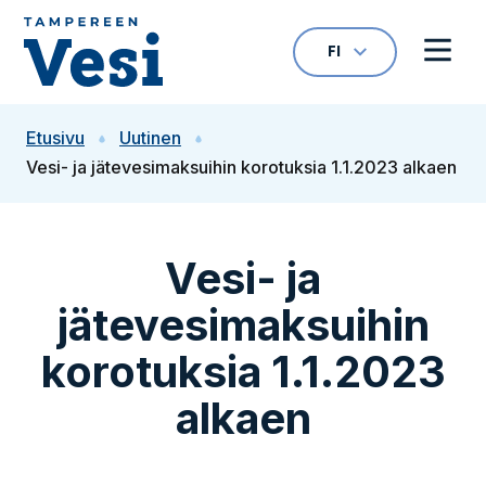
Siirry sisältöön
FI
VALITTU KIELI: S
Avaa kielivalikk
Avaa 
Siirry etusivulle
Etusivu
Uutinen
Vesi- ja jätevesimaksuihin korotuksia 1.1.2023 alkaen
Vesi- ja
jätevesimaksuihin
korotuksia 1.1.2023
alkaen