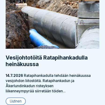
Vesijohtotöitä Ratapihankadulla
heinäkuussa
14.7.2026
Ratapihankadulla tehdään heinäkuussa
vesijohdon liitostöitä. Ratapihankadun ja
Åkerlundinkadun risteyksen
liikenneympyrää siirretään töiden...
Uutinen