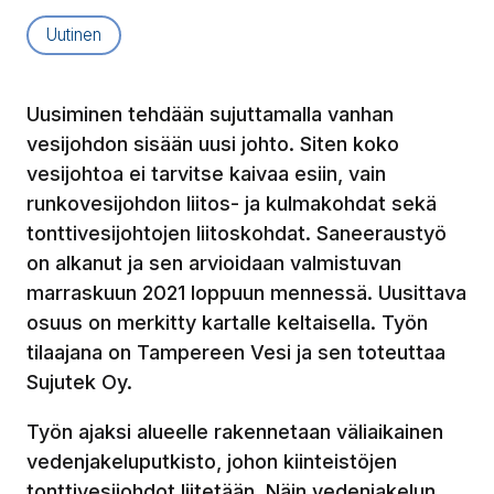
Artikkelityyppi:
Uutinen
Uusiminen tehdään sujuttamalla vanhan
vesijohdon sisään uusi johto. Siten koko
vesijohtoa ei tarvitse kaivaa esiin, vain
runkovesijohdon liitos- ja kulmakohdat sekä
tonttivesijohtojen liitoskohdat. Saneeraustyö
on alkanut ja sen arvioidaan valmistuvan
marraskuun 2021 loppuun mennessä. Uusittava
osuus on merkitty kartalle keltaisella. Työn
tilaajana on Tampereen Vesi ja sen toteuttaa
Sujutek Oy.
Työn ajaksi alueelle rakennetaan väliaikainen
vedenjakeluputkisto, johon kiinteistöjen
tonttivesijohdot liitetään. Näin vedenjakelun