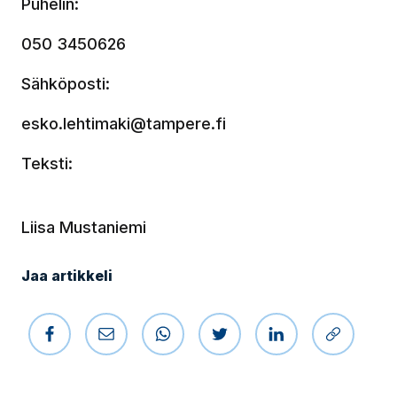
Puhelin:
050 3450626
Sähköposti:
esko.lehtimaki@tampere.fi
Teksti:
Liisa Mustaniemi
Jaa artikkeli
Jaa Facebookissa
Jaa sähköpostilla
Jaa WhatsAppissa
Jaa Twitterissä
Jaa LinkedIniss
Kopioi li