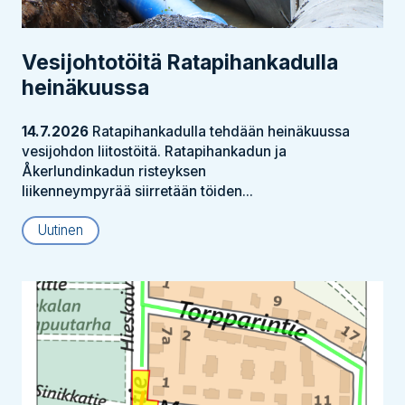
Vesijohtotöitä Ratapihankadulla
heinäkuussa
14.7.2026
Ratapihankadulla tehdään heinäkuussa
vesijohdon liitostöitä. Ratapihankadun ja
Åkerlundinkadun risteyksen
liikenneympyrää siirretään töiden...
Uutinen