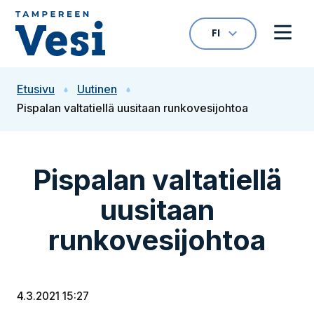
Siirry sisältöön
FI
VALITTU KIELI: S
Avaa kielivalikk
Avaa 
Siirry etusivulle
Etusivu
Uutinen
Pispalan valtatiellä uusitaan runkovesijohtoa
Pispalan valtatiellä
uusitaan
runkovesijohtoa
4.3.2021 15:27