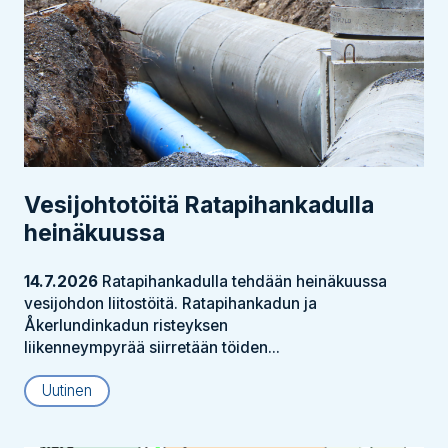
Vesijohtotöitä Ratapihankadulla
heinäkuussa
14.7.2026
Ratapihankadulla tehdään heinäkuussa
vesijohdon liitostöitä. Ratapihankadun ja
Åkerlundinkadun risteyksen
liikenneympyrää siirretään töiden...
Uutinen