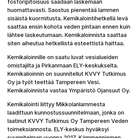
fosforipitoisuus saadaan laskemaan
huomattavasti. Saostus pienentää lammen
sisäistä kuormitusta. Kemikalointihetkellä levä
saattaa ensin kohota veden pintaan ennen kuin
lähtee laskeutumaan. Kemikaloinnista saattaa
siten aiheutua hetkellistä esteettistä haittaa.
Kemikaloinnille on saatu luvat vesialueiden
omistajilta ja Pirkanmaan ELY-keskukselta.
Kemikalioinnin on suunnitellut KVVY Tutkimus
Oy ja työt teettää Tampereen Vesi.
Kemikaloinnista vastaa Ympäristö Ojansuut Oy.
Kemikalointi liittyy Mikkolanlammesta
laadittuun kunnostussuunnitelmaan, jonka on
laatinut KVVY Tutkimus Oy Tampereen Veden
toimeksiannosta. ELY-keskus hyväksyi
suunnitelman vuonna 2017. Kämmenniemen