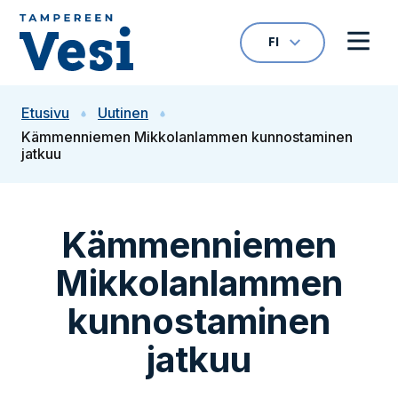
Siirry sisältöön
FI
VALITTU KIELI: S
Avaa kielivalikk
Avaa 
Siirry etusivulle
Etusivu
Uutinen
Kämmenniemen Mikkolanlammen kunnostaminen
jatkuu
Kämmenniemen
Mikkolanlammen
kunnostaminen
jatkuu