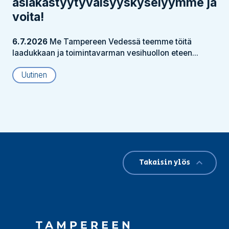
asiakastyytyväisyyskyselyymme ja
voita!
6.7.2026
Me Tampereen Vedessä teemme töitä
laadukkaan ja toimintavarman vesihuollon eteen...
Uutinen
Takaisin ylös