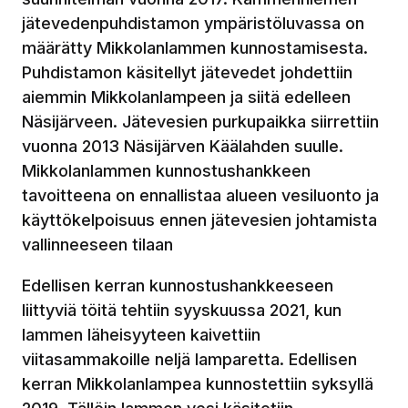
jätevedenpuhdistamon ympäristöluvassa on
määrätty Mikkolanlammen kunnostamisesta.
Puhdistamon käsitellyt jätevedet johdettiin
aiemmin Mikkolanlampeen ja siitä edelleen
Näsijärveen. Jätevesien purkupaikka siirrettiin
vuonna 2013 Näsijärven Käälahden suulle.
Mikkolanlammen kunnostushankkeen
tavoitteena on ennallistaa alueen vesiluonto ja
käyttökelpoisuus ennen jätevesien johtamista
vallinneeseen tilaan
Edellisen kerran kunnostushankkeeseen
liittyviä töitä tehtiin syyskuussa 2021, kun
lammen läheisyyteen kaivettiin
viitasammakoille neljä lamparetta. Edellisen
kerran Mikkolanlampea kunnostettiin syksyllä