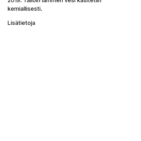
2019. Tällöin lammen vesi käsitetiin
kemiallisesti.
Lisätietoja