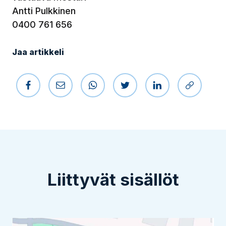
Antti Pulkkinen
0400 761 656
Jaa artikkeli
Jaa Facebookissa
Jaa sähköpostilla
Jaa WhatsAppissa
Jaa Twitterissä
Jaa LinkedIniss
Kopioi li
Liittyvät sisällöt