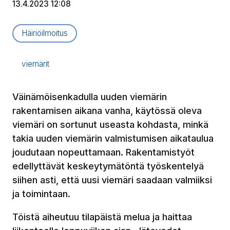
13.4.2023 12:08
Artikkelityyppi:
Häiriöilmoitus
viemärit
Väinämöisenkadulla uuden viemärin
rakentamisen aikana vanha, käytössä oleva
viemäri on sortunut useasta kohdasta, minkä
takia uuden viemärin valmistumisen aikataulua
joudutaan nopeuttamaan. Rakentamistyöt
edellyttävät keskeytymätöntä työskentelyä
siihen asti, että uusi viemäri saadaan valmiiksi
ja toimintaan.
Töistä aiheutuu tilapäistä melua ja haittaa