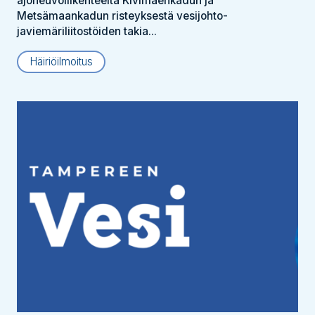
ajoneuvoliikenteeltä Kivimäenkadun ja
Metsämaankadun risteyksestä vesijohto-
javiemäriliitostöiden takia...
Häiriöilmoitus