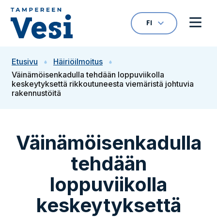
Siirry sisältöön
FI
VALITTU KIELI: S
Avaa kielivalikk
Avaa 
Siirry etusivulle
Etusivu
Häiriöilmoitus
Väinämöisenkadulla tehdään loppuviikolla
keskeytyksettä rikkoutuneesta viemäristä johtuvia
rakennustöitä
Väinämöisenkadulla
tehdään
loppuviikolla
keskeytyksettä