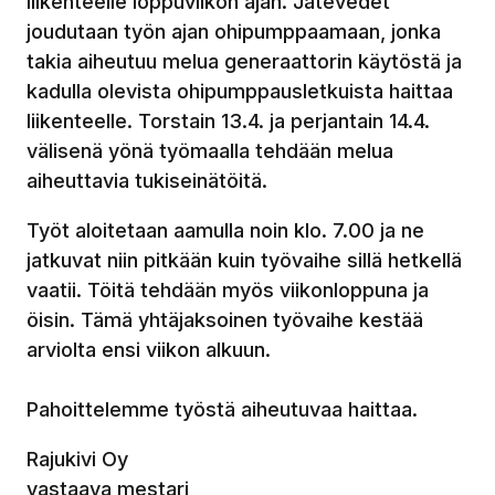
liikenteelle loppuviikon ajan. Jätevedet
joudutaan työn ajan ohipumppaamaan, jonka
takia aiheutuu melua generaattorin käytöstä ja
kadulla olevista ohipumppausletkuista haittaa
liikenteelle. Torstain 13.4. ja perjantain 14.4.
välisenä yönä työmaalla tehdään melua
aiheuttavia tukiseinätöitä.
Työt aloitetaan aamulla noin klo. 7.00 ja ne
jatkuvat niin pitkään kuin työvaihe sillä hetkellä
vaatii. Töitä tehdään myös viikonloppuna ja
öisin. Tämä yhtäjaksoinen työvaihe kestää
arviolta ensi viikon alkuun.
Pahoittelemme työstä aiheutuvaa haittaa.
Rajukivi Oy
vastaava mestari